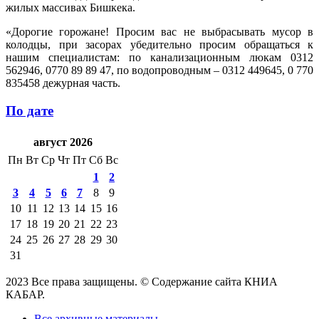
жилых массивах Бишкека.
«Дорогие горожане! Просим вас не выбрасывать мусор в
колодцы, при засорах убедительно просим обращаться к
нашим специалистам: по канализационным люкам 0312
562946, 0770 89 89 47, по водопроводным – 0312 449645, 0 770
835458 дежурная часть.
По дате
август 2026
Пн
Вт
Ср
Чт
Пт
Сб
Вс
1
2
3
4
5
6
7
8
9
10
11
12
13
14
15
16
17
18
19
20
21
22
23
24
25
26
27
28
29
30
31
2023 Все права защищены. © Содержание сайта КНИА
КАБАР.
Все архивные материалы