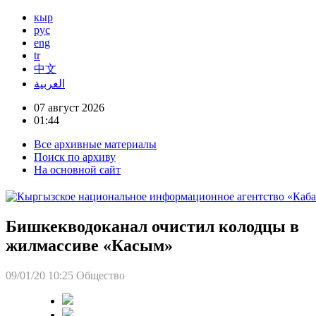
кыр
рус
eng
tr
中文
العربية
07 август 2026
01:44
Все архивные материалы
Поиск по архиву
На основной сайт
Бишкекводоканал очистил колодцы в
жилмассиве «Касым»
09/01/20 10:25
Общество