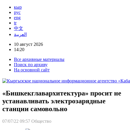
кыр
рус
eng
tr
中文
العربية
10 август 2026
14:20
Все архивные материалы
Поиск по архиву
На основной сайт
«Бишкекглавархитектура» просит не
устанавливать электрозарядные
станции самовольно
07/07/22 09:57
Общество