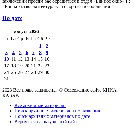
заключений просим вас обращаться в отдел «Единое окно» ГУ
«Бишкекглавархитектура», - говорится в сообщении.
По дате
август 2026
Пн
Вт
Ср
Чт
Пт
Сб
Вс
1
2
3
4
5
6
7
8
9
10
11
12
13
14
15
16
17
18
19
20
21
22
23
24
25
26
27
28
29
30
31
2023 Все права защищены. © Содержание сайта КНИА
КАБАР.
Все архивные материалы
Поиск архивных материалов по названию
Поиск архивных материалов по дате
Вернуться на актуальный сайт