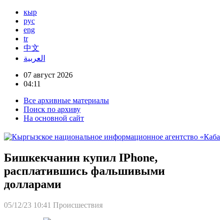
кыр
рус
eng
tr
中文
العربية
07 август 2026
04:11
Все архивные материалы
Поиск по архиву
На основной сайт
Бишкекчанин купил IPhone,
расплатившись фальшивыми
долларами
05/12/23 10:41
Происшествия