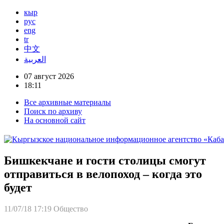
кыр
рус
eng
tr
中文
العربية
07 август 2026
18:11
Все архивные материалы
Поиск по архиву
На основной сайт
Бишкекчане и гости столицы смогут
отправиться в велопоход – когда это
будет
11/07/18 17:19
Общество