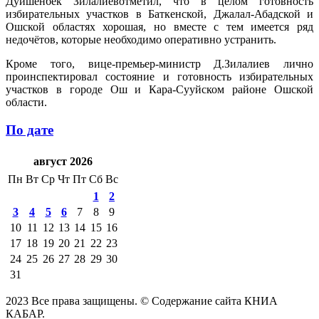
Дуйшенбек Зилалиевотметил, что в целом готовность
избирательных участков в Баткенской, Джалал-Абадской и
Ошской областях хорошая, но вместе с тем имеется ряд
недочётов, которые необходимо оперативно устранить.
Кроме того, вице-премьер-министр Д.Зилалиев лично
проинспектировал состояние и готовность избирательных
участков в городе Ош и Кара-Сууйском районе Ошской
области.
По дате
август 2026
Пн
Вт
Ср
Чт
Пт
Сб
Вс
1
2
3
4
5
6
7
8
9
10
11
12
13
14
15
16
17
18
19
20
21
22
23
24
25
26
27
28
29
30
31
2023 Все права защищены. © Содержание сайта КНИА
КАБАР.