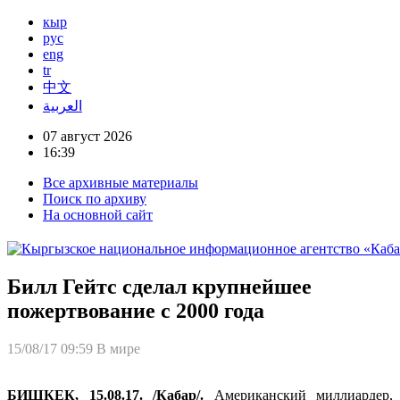
кыр
рус
eng
tr
中文
العربية
07 август 2026
16:39
Все архивные материалы
Поиск по архиву
На основной сайт
Билл Гейтс сделал крупнейшее
пожертвование с 2000 года
15/08/17 09:59
В мире
БИШКЕК, 15.08.17. /Кабар/.
Американский миллиардер,