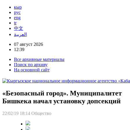
кыр
рус
eng
tr
中文
العربية
07 август 2026
12:39
Все архивные материалы
Поиск по архиву
На основной сайт
«Безопасный город». Муниципалитет
Бишкека начал установку допсекций
22/02/19 18:14
Общество