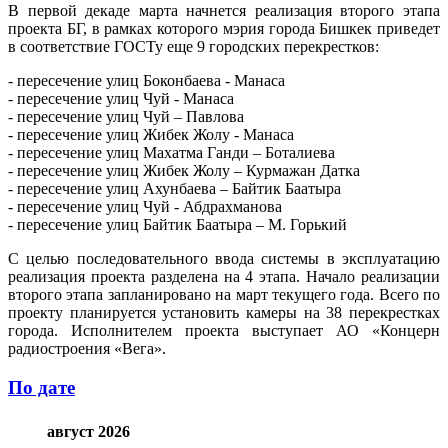
В первой декаде марта начнется реализация второго этапа
проекта БГ, в рамках которого мэрия города Бишкек приведет
в соответствие ГОСТу еще 9 городских перекрестков:
- пересечение улиц Боконбаева - Манаса
- пересечение улиц Чуй - Манаса
- пересечение улиц Чуй – Павлова
- пересечение улиц Жибек Жолу - Манаса
- пересечение улиц Махатма Ганди – Боталиева
- пересечение улиц Жибек Жолу – Курмажан Датка
- пересечение улиц Ахунбаева – Байтик Баатыра
- пересечение улиц Чуй - Абдрахманова
- пересечение улиц Байтик Баатыра – М. Горький
С целью последовательного ввода системы в эксплуатацию
реализация проекта разделена на 4 этапа. Начало реализации
второго этапа запланировано на март текущего года. Всего по
проекту планируется установить камеры на 38 перекрестках
города. Исполнителем проекта выступает АО «Концерн
радиостроения «Вега».
По дате
август 2026