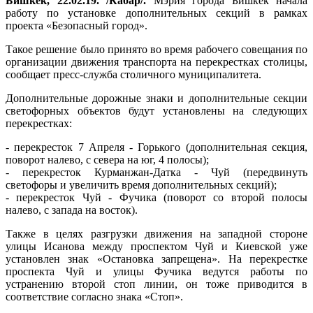
Бишкек, 22.02.19. /Кабар/.
Мэрия города Бишкек начала
работу по установке дополнительных секций в рамках
проекта «Безопасный город».
Такое решение было принято во время рабочего совещания по
организации движения транспорта на перекрестках столицы,
сообщает пресс-служба столичного муниципалитета.
Дополнительные дорожные знаки и дополнительные секции
светофорных объектов будут установлены на следующих
перекрестках:
- перекресток 7 Апреля - Горького (дополнительная секция,
поворот налево, с севера на юг, 4 полосы);
- перекресток Курманжан-Датка - Чуй (передвинуть
светофоры и увеличить время дополнительных секций);
- перекресток Чуй - Фучика (поворот со второй полосы
налево, с запада на восток).
Также в целях разгрузки движения на западной стороне
улицы Исанова между проспектом Чуй и Киевской уже
установлен знак «Остановка запрещена». На перекрестке
проспекта Чуй и улицы Фучика ведутся работы по
устранению второй стоп линии, он тоже приводится в
соответствие согласно знака «Стоп».