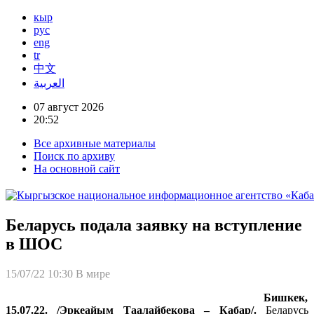
кыр
рус
eng
tr
中文
العربية
07 август 2026
20:52
Все архивные материалы
Поиск по архиву
На основной сайт
Беларусь подала заявку на вступление
в ШОС
15/07/22 10:30
В мире
Бишкек,
15.07.22. /Эркеайым Таалайбекова – Кабар/.
Беларусь