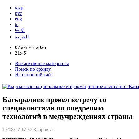
кыр
рус
eng
tr
中文
العربية
07 август 2026
21:45
Все архивные материалы
Поиск по архиву
На основной сайт
Батыралиев провел встречу со
специалистами по внедрению
технологий в медучреждениях страны
17/08/17 12:36
Здоровье