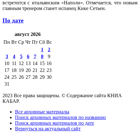
встретится с итальянским «Наполи». Отмечается, что новым
главным тренером станет испанец Кике Сетьен.
По дате
август 2026
Пн
Вт
Ср
Чт
Пт
Сб
Вс
1
2
3
4
5
6
7
8
9
10
11
12
13
14
15
16
17
18
19
20
21
22
23
24
25
26
27
28
29
30
31
2023 Все права защищены. © Содержание сайта КНИА
КАБАР.
Все архивные материалы
Поиск архивных материалов по названию
Поиск архивных материалов по дате
Вернуться на актуальный сайт