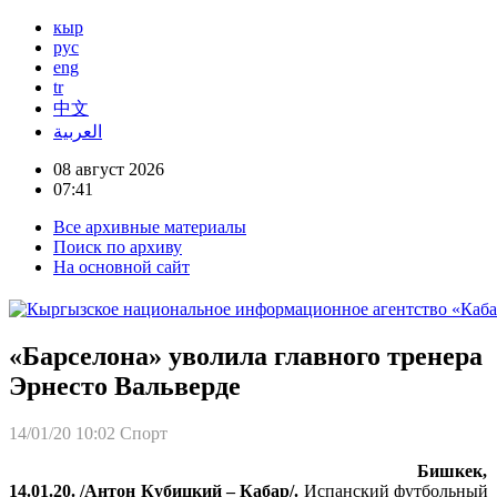
кыр
рус
eng
tr
中文
العربية
08 август 2026
07:41
Все архивные материалы
Поиск по архиву
На основной сайт
«Барселона» уволила главного тренера
Эрнесто Вальверде
14/01/20 10:02
Спорт
Бишкек,
14.01.20. /Антон Кубицкий – Кабар/.
Испанский футбольный