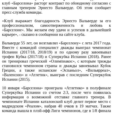
клуб «Барселона» расторг контракт по обоюдному согласию с
главным тренером Эрнесто Вальверде. Об этом сообщает
пресс-служба команды.
«Клуб выражает благодарность Эрнесто Вальверде за его
профессионализм, самоотверженность и любовь к
«Барселоне». Мы желаем ему удачи и успехов в дальнейшей
карьере», - сказано в сообщении на сайте клуба.
Вальверде 55 лет, он возглавлял «Барселону» с лета 2017 года.
Вместе с командой специалист дважды выиграл чемпионат
Испании (2017/18, 2018/19) и по одному разу завоевывал
трофеи Кубка (2017/18) и Суперкубка Испании (2018). Ранее
он тренировал греческий «Олимпиакос», с которым трижды
становился чемпионом страны и дважды завоевывал Кубок
Греции, а также испанские «Эспаньол», «Вильярреал»,
«Валенсию» и «Атлетик», выиграв с последним Суперкубок
Испании (2015).
10 января «Барселона» проиграла «Атлетико» в полуфинале
Суперкубка Испании со счетом 2:3, после чего появилась
информация о возможной отставке главного тренера. В
чемпионате Испании каталонский клуб делит первое место с
мадридским «Реалом», набрав 40 очков в 19 матчах. Также
команда вышла в плэй-офф Лиги чемпионов, где в 1/8 финала