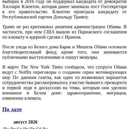
выборах в 2016 году он поддержал кандидата от демократов
Хиллари Клинтон, которая ранее занимала пост Госсекретаря
в его правительстве. Клинтон проиграла кандидату от
Республиканской партии Дональду Трампу.
Трамп не раз критиковал решения администрации Обамы. В
частности, при нем США вышли из Парижского соглашения
по климату и ядерной сделки с Ираном.
После ухода из Белого дома Барак и Мишель Обама основали
благотворительный фонд; кроме того, они занимаются
публичными выступлениями и пишут мемуары.
В марте The New York Times сообщила, что супруги Обама
ведут с Netflix переговоры о создании серии мотивирующих
шоу. По данным газеты, как один из возможных вариантов
сотрудничества рассматривалось участие бывшего президента
и первой леди в дискуссиях на темы, которым они уделяли
внимание в Белом доме: здравоохранение, миграция,
изменение климата.
По дате
август 2026