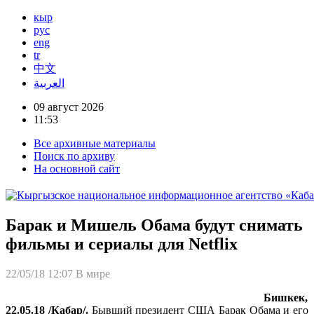
кыр
рус
eng
tr
中文
العربية
09 август 2026
11:53
Все архивные материалы
Поиск по архиву
На основной сайт
Барак и Мишель Обама будут снимать
фильмы и сериалы для Netflix
22/05/18 12:07
В мире
Бишкек,
22.05.18 /Кабар/.
Бывший президент США Барак Обама и его