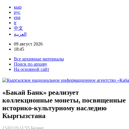
кыр
рус
eng
tr
中文
العربية
09 август 2026
18:45
Все архивные материалы
Поиск по архиву
На основной сайт
«Бакай Банк» реализует
коллекционные монеты, посвященные
историко-культурному наследию
Кыргызстана
15/02/19 11:55
Бизнес