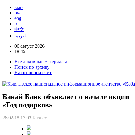
кыр
рус
eng
tr
中文
العربية
06 август 2026
18:45
Все архивные материалы
Поиск по архиву
На основной сайт
Бакай Банк объявляет о начале акции
«Год подарков»
26/02/18 17:03
Бизнес