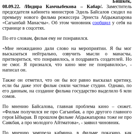
Бишкек,
08.09.22. /Индира Камчыбекова – Кабар/.
Заместитель
председателя кабинета министров Эдиль Байсалов сходил на
премьеру нового фильма режиссера Эрнеста Абдыжапарова
«Сагынбай Манасчы». Об этом чиновник
сообщил
у себя на
странице в соцсетях.
По его словам, фильм ему не понравился.
«Мне неожиданно дали слово на мероприятии. Я бы мог
высказаться нейтрально, озвучить мысли о манасчы,
притвориться, что понравилось, и поздравить создателей. Но
не смог. Я признался, что кино мне не понравилось», -
написал он.
Также он отметил, что он бы все равно высказал критику,
если бы даже этот фильм сняли частные студии. Однако, по
его данным, на создание фильма государство выделило 6 млн
сомов.
По мнению Байсалова, главная проблема кино – сюжет.
«Фильм получился не про Сагынбая, а про другого главного
героя Ыбырая. В прошлом фильме Абдыжапарова тоже не про
Саякбая, а про молодого Айтматова», - заявил чиновник.
По мнению зампреда кабмина, в фильме показано, как