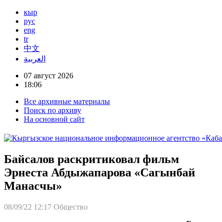
кыр
рус
eng
tr
中文
العربية
07 август 2026
18:06
Все архивные материалы
Поиск по архиву
На основной сайт
Байсалов раскритиковал фильм
Эрнеста Абдыжапарова «Сагынбай
Манасчы»
08/09/22 12:17
Общество