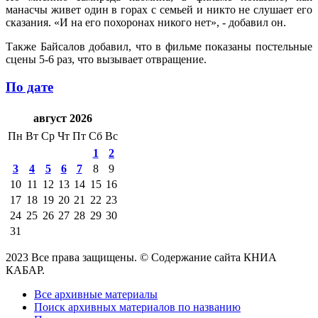
манасчы живет один в горах с семьей и никто не слушает его
сказания. «И на его похоронах никого нет», - добавил он.
Также Байсалов добавил, что в фильме показаны постельные
сцены 5-6 раз, что вызывает отвращение.
По дате
август 2026
Пн
Вт
Ср
Чт
Пт
Сб
Вс
1
2
3
4
5
6
7
8
9
10
11
12
13
14
15
16
17
18
19
20
21
22
23
24
25
26
27
28
29
30
31
2023 Все права защищены. © Содержание сайта КНИА
КАБАР.
Все архивные материалы
Поиск архивных материалов по названию