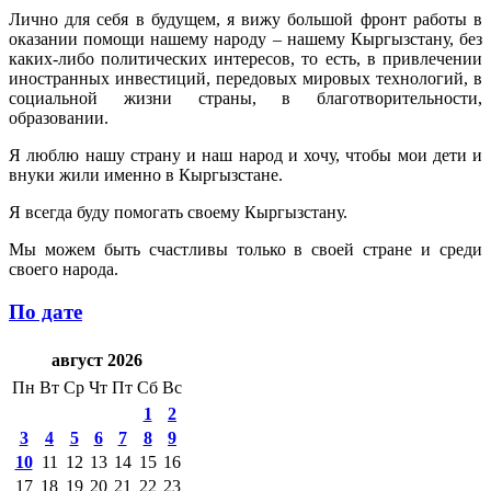
Лично для себя в будущем, я вижу большой фронт работы в
оказании помощи нашему народу – нашему Кыргызстану, без
каких-либо политических интересов, то есть, в привлечении
иностранных инвестиций, передовых мировых технологий, в
социальной жизни страны, в благотворительности,
образовании.
Я люблю нашу страну и наш народ и хочу, чтобы мои дети и
внуки жили именно в Кыргызстане.
Я всегда буду помогать своему Кыргызстану.
Мы можем быть счастливы только в своей стране и среди
своего народа.
По дате
август 2026
Пн
Вт
Ср
Чт
Пт
Сб
Вс
1
2
3
4
5
6
7
8
9
10
11
12
13
14
15
16
17
18
19
20
21
22
23