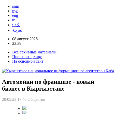
кыр
рус
eng
tr
中文
العربية
08 август 2026
23:39
Все архивные материалы
Поиск по архиву
На основной сайт
Автомойки по франшизе - новый
бизнес в Кыргызстане
29/05/23 17:40
Общество