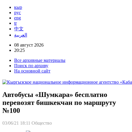
кыр
рус
eng
tr
中文
العربية
08 август 2026
20:25
Все архивные материалы
Поиск по архиву
На основной сайт
Автобусы «Шумкара» бесплатно
перевозят бишкекчан по маршруту
№100
03/06/21 18:11
Общество