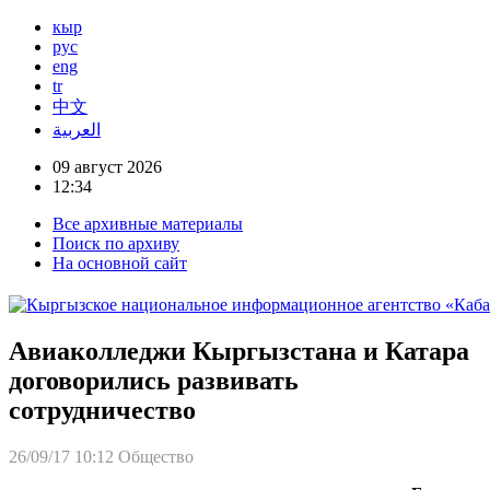
кыр
рус
eng
tr
中文
العربية
09 август 2026
12:34
Все архивные материалы
Поиск по архиву
На основной сайт
Авиаколледжи Кыргызстана и Катара
договорились развивать
сотрудничество
26/09/17 10:12
Общество