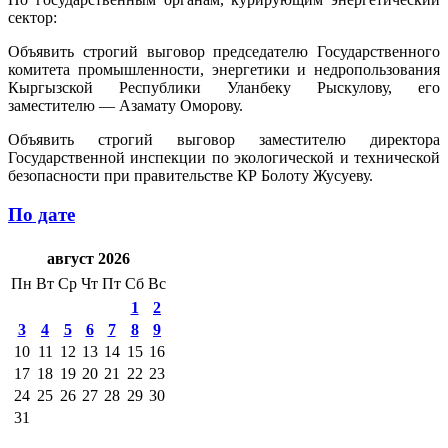
сектор:
Объявить строгий выговор председателю Государственного
комитета промышленности, энергетики и недропользования
Кыргызской Республики Уланбеку Рыскулову, его
заместителю — Азамату Оморову.
Объявить строгий выговор заместителю директора
Государственной инспекции по экологической и технической
безопасности при правительстве КР Болоту Жусуеву.
По дате
август 2026
Пн
Вт
Ср
Чт
Пт
Сб
Вс
1
2
3
4
5
6
7
8
9
10
11
12
13
14
15
16
17
18
19
20
21
22
23
24
25
26
27
28
29
30
31