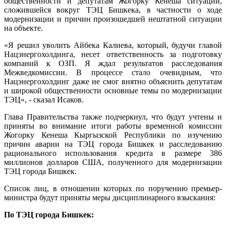
общественности и депутатам Жогорку Кенеша ситуации,
сложившейся вокруг ТЭЦ Бишкека, в частности о ходе
модернизации и причин произошедшей нештатной ситуации
на объекте.
«Я решил уволить Айбека Калиева, который, будучи главой
Нацэнергохолдинга, несет ответственность за подготовку
компаний к ОЗП. Я ждал результатов расследования
Межведкомиссии. В процессе стало очевидным, что
Нацэнергохолдинг даже не смог внятно объяснить депутатам
и широкой общественности основные темы по модернизации
ТЭЦ», - сказал Исаков.
Глава Правительства также подчеркнул, что будут учтены и
приняты во внимание итоги работы временной комиссии
Жогорку Кенеша Кыргызской Республики по изучению
причин аварии на ТЭЦ города Бишкек и расследованию
рационального использования кредита в размере 386
миллионов долларов США, полученного для модернизации
ТЭЦ города Бишкек.
Список лиц, в отношении которых по поручению премьер-
министра будут приняты меры дисциплинарного взыскания:
По ТЭЦ города Бишкек: