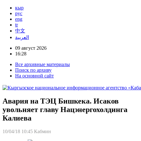
кыр
рус
eng
tr
中文
العربية
09 август 2026
16:28
Все архивные материалы
Поиск по архиву
На основной сайт
Авария на ТЭЦ Бишкека. Исаков
увольняет главу Нацэнергохолдинга
Калиева
10/04/18 10:45
Кабмин