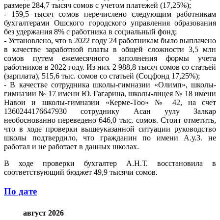
размере 284,7 тысяч сомов с учетом платежей (17,25%);
- 159,5 тысяч сомов перечислено следующим работникам
бухгалтерами Ошского городского управления образования
без удержания 8% с работника в социальный фонд;
- Установлено, что в 2022 году 24 работникам было выплачено
в качестве заработной платы в общей сложности 3,5 млн
сомов путем ежемесячного заполнения формы учета
работников в 2022 году. Из них 2 988,8 тысяч сомов со статьей
(зарплата), 515,6 тыс. сомов со статьей (Соцфонд 17,25%);
- В качестве сотрудника школы-гимназии «Олимп», школы-
гимназии № 17 имени Ю. Гагарина, школы-лицея № 18 имени
Навои и школы-гимназии «Керме-Тоо» № 42, на счет
1360244176647930 сотруднику Асан уулу Залкар
необоснованно переведено 646,0 тыс. сомов. Стоит отметить,
что в ходе проверки вышеуказанной ситуации руководство
школы подтвердило, что гражданин по имени А.у.З. не
работал и не работает в данных школах.
В ходе проверки бухгалтер А.Н.Т. восстановила в
соответствующий бюджет 49,9 тысячи сомов.
По дате
август 2026