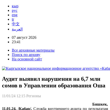
кыр
рус
eng
tr
中文
العربية
07 август 2026
23:41
Все архивные материалы
Поиск по архиву
На основной сайт
Аудит выявил нарушения на 6,7 млн
сомов в Управлении образования Оша
11/01/24 12:15
Регионы
Бишкек,
11.01.24. /Кабар/.
Служба внутреннего аудита по результатам