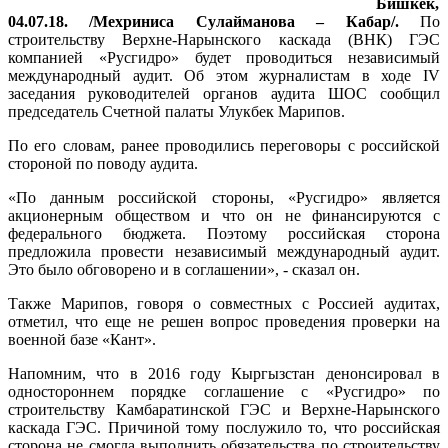
Бишкек,
04.07.18. /Мехриниса Сулайманова – Кабар/.
По
строительству Верхне-Нарынского каскада (ВНК) ГЭС
компанией «Русгидро» будет проводиться независимый
международный аудит. Об этом журналистам в ходе IV
заседания руководителей органов аудита ШОС сообщил
председатель Счетной палаты Улукбек Марипов.
По его словам, ранее проводились переговоры с российской
стороной по поводу аудита.
«По данным российской стороны, «Русгидро» является
акционерным обществом и что он не финансируются с
федерального бюджета. Поэтому российская сторона
предложила провести независимый международный аудит.
Это было обговорено и в соглашении», - сказал он.
Также Марипов, говоря о совместных с Россией аудитах,
отметил, что еще не решен вопрос проведения проверки на
военной базе «Кант».
Напомним, что в 2016 году Кыргызстан денонсировал в
одностороннем порядке соглашение с «Русгидро» по
строительству Камбаратинской ГЭС и Верхне-Нарынского
каскада ГЭС. Причиной тому послужило то, что российская
сторона не смогла выполнить обязательства по строительству