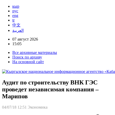
кыр
рус
eng
tr
中文
العربية
07 август 2026
15:05
Все архивные материалы
Поиск по архиву
На основной сайт
Аудит по строительству ВНК ГЭС
проведет независимая компания –
Марипов
04/07/18 12:51
Экономика