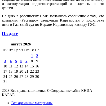
и эксплуатации гидроэлектростанций и выделить на это
деньги.
На днях в российских СМИ появилось сообщение о том, что
компания «Русгидро» уведомила Кыргызстан о подготовке
иска в Гаагский суд по Верхне-Нарынскому каскаду ГЭС.
По дате
август 2026
Пн
Вт
Ср
Чт
Пт
Сб
Вс
1
2
3
4
5
6
7
8
9
10
11
12
13
14
15
16
17
18
19
20
21
22
23
24
25
26
27
28
29
30
31
2023 Все права защищены. © Содержание сайта КНИА
КАБАР.
Все архивные материалы