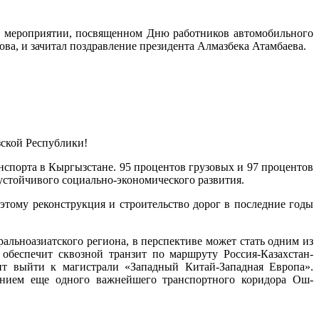
ом мероприятии, посвященном Дню работников автомобильного
ва, и зачитал поздравление президента Алмазбека Атамбаева.
зской Республики!
спорта в Кыргызстане. 95 процентов грузовых и 97 процентов
устойчивого социально-экономического развития.
этому реконструкция и строительство дорог в последние годы
льноазиатского региона, в перспективе может стать одним из
обеспечит сквозной транзит по маршруту Россия-Казахстан-
ит выйти к магистрали «Западный Китай-Западная Европа».
ением еще одного важнейшего транспортного коридора Ош-