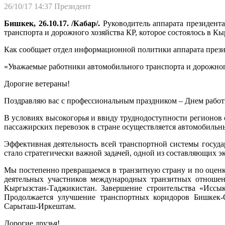
26/10/17 14:37
Президент
Бишкек, 26.10.17. /Кабар/.
Руководитель аппарата президент
транспорта и дорожного хозяйства КР, которое состоялось в 
Как сообщает отдел информационной политики аппарата презид
«Уважаемые работники автомобильного транспорта и дорожног
Дорогие ветераны!
Поздравляю вас с профессиональным праздником – Днем работ
В условиях высокогорья и ввиду труднодоступности регионов
пассажирских перевозок в стране осуществляется автомобильн
Эффективная деятельность всей транспортной системы госуда
стало стратегически важной задачей, одной из составляющих 
Мы постепенно превращаемся в транзитную страну и по оценк
деятельных участников международных транзитных отношени
Кыргызстан-Таджикистан. Завершение строительства «Иссык
Продолжается улучшение транспортных коридоров Бишкек-
Сарыташ-Иркештам.
Дорогие друзья!