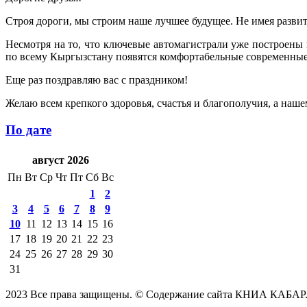
Строя дороги, мы строим наше лучшее будущее. Не имея разви
Несмотря на то, что ключевые автомагистрали уже построены 
по всему Кыргызстану появятся комфортабельные современные
Еще раз поздравляю вас с праздником!
Желаю всем крепкого здоровья, счастья и благополучия, а наш
По дате
август 2026
Пн
Вт
Ср
Чт
Пт
Сб
Вс
1
2
3
4
5
6
7
8
9
10
11
12
13
14
15
16
17
18
19
20
21
22
23
24
25
26
27
28
29
30
31
2023 Все права защищены. © Содержание сайта КНИА КАБАР