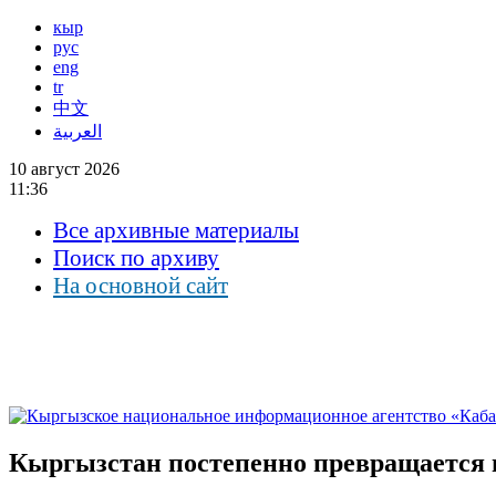
кыр
рус
eng
tr
中文
العربية
10 август 2026
11:36
Все архивные материалы
Поиск по архиву
На основной сайт
Кыргызстан постепенно превращается 