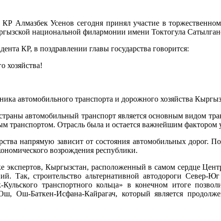
а КР Алмазбек Усенов сегодня принял участие в торжественн
Кыргызской национальной филармонии имени Токтогула Сатылгано
ента КР, в поздравлении главы государства говорится:
о хозяйства!
ника автомобильного транспорта и дорожного хозяйства Кыргы
 страны автомобильный транспорт является основным видом тран
ым транспортом. Отрасль была и остается важнейшим фактором 
рства напрямую зависит от состояния автомобильных дорог. По
экономического возрождения республики.
е экспертов, Кыргызстан, расположенный в самом сердце Центра
й. Так, строительство альтернативной автодороги Север-Юг 
-Кульского транспортного кольца» в конечном итоге позвол
Ош, Ош-Баткен-Исфана-Кайрагач, который является продолж