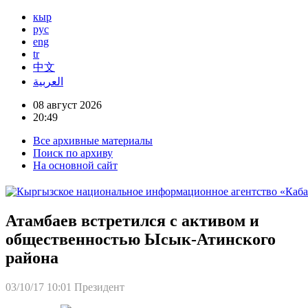
кыр
рус
eng
tr
中文
العربية
08 август 2026
20:49
Все архивные материалы
Поиск по архиву
На основной сайт
Атамбаев встретился с активом и
общественностью Ысык-Атинского
района
03/10/17 10:01
Президент