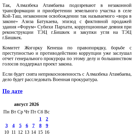
Так, Алмазбека Атамбаева подозревают в незаконной
трансформации и приобретении земельного участка в селе
Кой-Таш, незаконном освобождении так называемого «вора в
законе» Азиза Батукаева, эпизод с фиктивной продажей
здания «Форум» Субихи Пархати, коррупционные деяния при
реконструкции ТЭЦ г.Бишкек и закупки угля на ТЭЦ
г.Бишкек.
Комитет Жогорку Кенеша по правопорядку, борьбе с
преступностью и противодействию коррупции уже заслушал
отчет генерального прокурора по этому делу и большинством
голосов поддержал проект закона.
Если будет снята неприкосновенность с Алмазбека Атамбаева,
дело будет расследовать Военная прокуратура.
По дате
август 2026
Пн
Вт
Ср
Чт
Пт
Сб
Вс
1
2
3
4
5
6
7
8
9
10
11
12
13
14
15
16