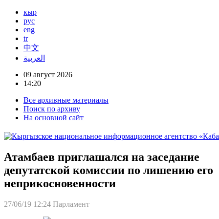
кыр
рус
eng
tr
中文
العربية
09 август 2026
14:20
Все архивные материалы
Поиск по архиву
На основной сайт
Атамбаев приглашался на заседание
депутатской комиссии по лишению его
неприкосновенности
27/06/19 12:24
Парламент