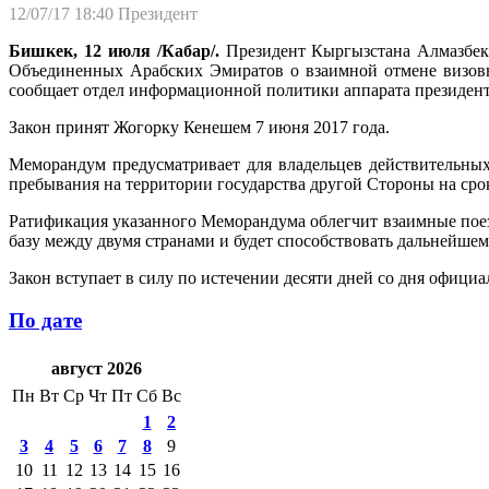
12/07/17 18:40
Президент
Бишкек, 12 июля /Кабар/.
Президент Кыргызстана Алмазбек
Объединенных Арабских Эмиратов о взаимной отмене визовых
сообщает отдел информационной политики аппарата президент
Закон принят Жогорку Кенешем 7 июня 2017 года.
Меморандум предусматривает для владельцев действительных
пребывания на территории государства другой Стороны на сро
Ратификация указанного Меморандума облегчит взаимные пое
базу между двумя странами и будет способствовать дальнейше
Закон вступает в силу по истечении десяти дней со дня офици
По дате
август 2026
Пн
Вт
Ср
Чт
Пт
Сб
Вс
1
2
3
4
5
6
7
8
9
10
11
12
13
14
15
16