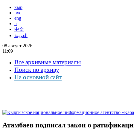
кыр
рус
eng
tr
中文
العربية
08 август 2026
11:09
Все архивные материалы
Поиск по архиву
На основной сайт
Атамбаев подписал закон о ратификаци