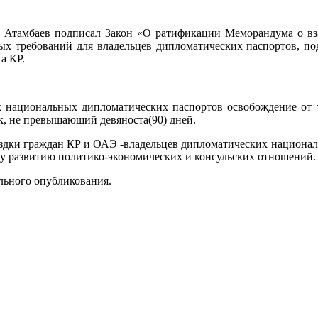
 Атамбаев подписал Закон «О ратификации Меморандума о в
 требований для владельцев дипломатических паспортов, под
а КР.
 национальных дипломатических паспортов освобождение от тр
к, не превышающий девяноста(90) дней.
здки граждан КР и ОАЭ -владельцев дипломатических национа
му развитию политико-экономических и консульских отношений.
ального опубликования.