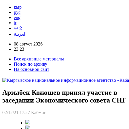
кыр
рус
eng
tr
中文
العربية
08 август 2026
23:23
Все архивные материалы
Поиск по архиву
На основной сайт
Арзыбек Кожошев принял участие в
заседании Экономического совета СНГ
02/12/21 17:27
Кабмин