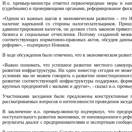
И.о. премьер-министра отметил первоочередные меры и нап
(судебными) и проверяющими органами, реформирование фиска
«Одним из важных шагов в экономическом развитии – это Н
наличие нареканий со стороны налогоплательщиков. Приш
администрирования налогов, он должен стать законом прямог
бизнеса и социальные отчисления. Поэтому созданной межв
соответствующих нормативно-правовых актов, обсудив данны
реформе», - подчеркнул Новиков.
В ходе обсуждения было отмечено, что в экономическом разви
«Важно понимать, что успешное развитие местного самоупра
развития инфраструктуры. Ни один инвестор сегодня не може
условиях мы не можем говорить о развитии инвестиционног
развитие соответствующей инфраструктуры поддержки, форм
крупных предприятий с малыми и другие», - сказал и.о. премь
Участниками заседания были предложены конструктивные 
рассматриваемых вопросов и интенсивности проведения засед
В заключение и.о. премьер-министр подчеркнул, что предп
поступательного развития экономики, ее инновационного реф
результаты диалог с предпринимателями и экспертным сообще