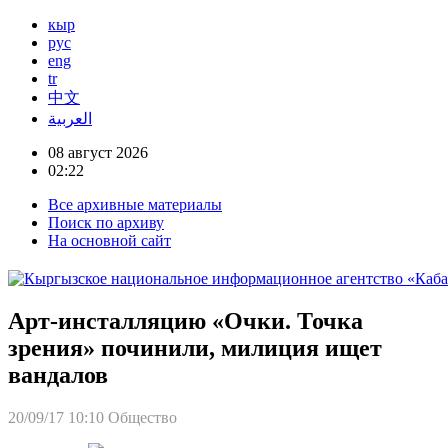
кыр
рус
eng
tr
中文
العربية
08 август 2026
02:22
Все архивные материалы
Поиск по архиву
На основной сайт
Арт-инсталляцию «Очки. Точка
зрения» починили, милиция ищет
вандалов
20/09/17 10:10
Общество