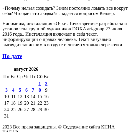
«Почему нельзя созидать? Зачем постоянно ломать все вокруг
себя? Что дает это людям?» - задается вопросом Келлер.
Напомним, инсталляция «Очки. Точка зрения» разработана и
установлена группой художников DOXA art-group 27 июля
2016 года.. Инсталляция включает в себя текст,
информирующий о правах человека. Текст визуально
выглядит зависшим в воздухе и читается только через очки.
По дате
август 2026
Пн
Вт
Ср
Чт
Пт
Сб
Вс
1
2
3
4
5
6
7
8
9
10
11
12
13
14
15
16
17
18
19
20
21
22
23
24
25
26
27
28
29
30
31
2023 Все права защищены. © Содержание сайта КНИА