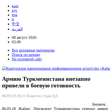
кыр
рус
eng
tr
中文
العربية
08 август 2026
02:49
Все архивные материалы
Поиск по архиву
На основной сайт
Армию Туркменистана внезапно
привели в боевую готовность
06/05/18 19:31
Новости стран ЦА
Бишкек,
06.05.18 /Кабар/. Президент Туркменистана генерал армии