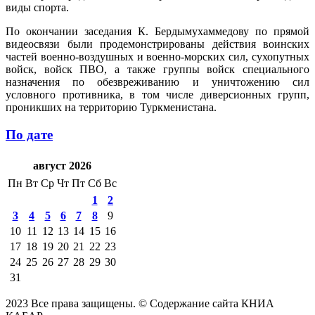
виды спорта.
По окончании заседания К. Бердымухаммедову по прямой
видеосвязи были продемонстрированы действия воинских
частей военно-воздушных и военно-морских сил, сухопутных
войск, войск ПВО, а также группы войск специального
назначения по обезвреживанию и уничтожению сил
условного противника, в том числе диверсионных групп,
проникших на территорию Туркменистана.
По дате
август 2026
Пн
Вт
Ср
Чт
Пт
Сб
Вс
1
2
3
4
5
6
7
8
9
10
11
12
13
14
15
16
17
18
19
20
21
22
23
24
25
26
27
28
29
30
31
2023 Все права защищены. © Содержание сайта КНИА