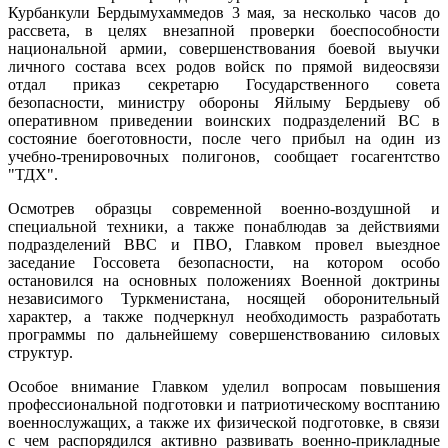
Курбанкули Бердымухаммедов 3 мая, за несколько часов до
рассвета, в целях внезапной проверки боеспособности
национальной армии, совершенствования боевой выучки
личного состава всех родов войск по прямой видеосвязи
отдал приказ секретарю Государственного совета
безопасности, министру обороны Яйлыму Бердыеву об
оперативном приведении воинских подразделений ВС в
состояние боеготовности, после чего прибыл на один из
учебно-тренировочных полигонов, сообщает госагентство
"ТДХ".
Осмотрев образцы современной военно-воздушной и
специальной техники, а также понаблюдав за действиями
подразделений ВВС и ПВО, Главком провел выездное
заседание Госсовета безопасности, на котором особо
остановился на основных положениях Военной доктрины
независимого Туркменистана, носящей оборонительный
характер, а также подчеркнул необходимость разработать
программы по дальнейшему совершенствованию силовых
структур.
Особое внимание Главком уделил вопросам повышения
профессиональной подготовки и патриотическому восптанию
военнослужащих, а также их физической подготовке, в связи
с чем распорядился активно развивать военно-прикладные