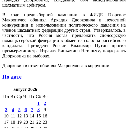
шахматным арбитром.
В ходе предвыборной кампании в ФИДЕ Георгиос
Макропулос обвинял Аркадия Дворковича в нечестной
конкуренции и использовании политического давления на
членов шахматных федераций других стран. Утверждалось, в
частности, что Россия могла предложить спонсорскую
помощь сербской федерации в обмен на голос за российского
кандидата. Президент России Владимир Путин просил
премьер-министра Израиля Биньямина Нетаньяху поддержать
Дворковича на выборах.
Дворкович в ответ обвинял Макропулоса в коррупции.
По дате
август 2026
Пн
Вт
Ср
Чт
Пт
Сб
Вс
1
2
3
4
5
6
7
8
9
10
11
12
13
14
15
16
17
18
19
20
21
22
23