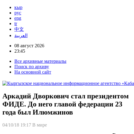
кыр
рус
eng
tr
中文
العربية
08 август 2026
23:45
Все архивные материалы
Поиск по архиву
На основной сайт
Аркадий Дворкович стал президентом
ФИДЕ. До него главой федерации 23
года был Илюмжинов
04/10/18 19:17
В мире