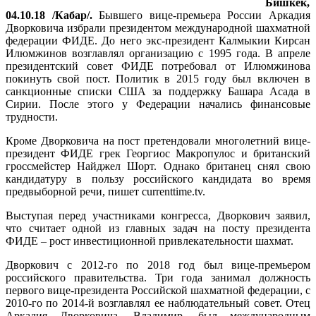
Бишкек,
04.10.18 /Кабар/.
Бывшего вице-премьера России Аркадия
Дворковича избрали президентом международной шахматной
федерации ФИДЕ. До него экс-президент Калмыкии Кирсан
Илюмжинов возглавлял организацию с 1995 года. В апреле
президентский совет ФИДЕ потребовал от Илюмжинова
покинуть свой пост. Политик в 2015 году был включен в
санкционные списки США за поддержку Башара Асада в
Сирии. После этого у Федерации начались финансовые
трудности.
Кроме Дворковича на пост претендовали многолетний вице-
президент ФИДЕ грек Георгиос Макропулос и британский
гроссмейстер Найджел Шорт. Однако британец снял свою
кандидатуру в пользу российского кандидата во время
предвыборной речи, пишет currenttime.tv.
Выступая перед участниками конгресса, Дворкович заявил,
что считает одной из главных задач на посту президента
ФИДЕ – рост инвестиционной привлекательности шахмат.
Дворкович с 2012-го по 2018 год был вице-премьером
российского правительства. Три года занимал должность
первого вице-президента Российской шахматной федерации, с
2010-го по 2014-й возглавлял ее наблюдательный совет. Отец
Аркадия Дворковича, Владимир, был международным