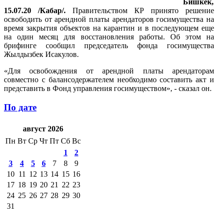
Бишкек,
15.07.20 /Кабар/.
Правительством КР принято решение
освободить от арендной платы арендаторов госимущества на
время закрытия объектов на карантин и в последующем еще
на один месяц для восстановления работы. Об этом на
брифинге сообщил председатель фонда госимущества
Жылдызбек Исакулов.
«Для освобождения от арендной платы арендаторам
совместно с балансодержателем необходимо составить акт и
представить в Фонд управления госимуществом», - сказал он.
По дате
август 2026
Пн
Вт
Ср
Чт
Пт
Сб
Вс
1
2
3
4
5
6
7
8
9
10
11
12
13
14
15
16
17
18
19
20
21
22
23
24
25
26
27
28
29
30
31