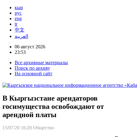
кыр
рус
eng
tr
中文
العربية
06 август 2026
23:53
Все архивные материалы
Поиск по архиву
На основной сайт
В Кыргызстане арендаторов
госимущества освобождают от
арендной платы
15/07/20 16:20
Общество