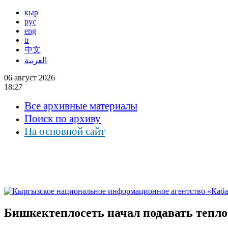
кыр
рус
eng
tr
中文
العربية
06 август 2026
18:27
Все архивные материалы
Поиск по архиву
На основной сайт
Бишкектеплосеть начал подавать тепло