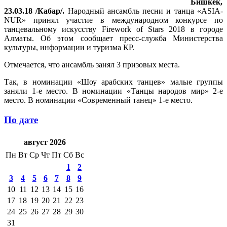
Бишкек,
23.03.18 /Кабар/.
Народный ансамбль песни и танца «ASIA-
NUR» принял участие в международном конкурсе по
танцевальному искусству Firework of Stars 2018 в городе
Алматы. Об этом сообщает пресс-служба Министерства
культуры, информации и туризма КР.
Отмечается, что ансамбль занял 3 призовых места.
Так, в номинации «Шоу арабских танцев» малые группы
заняли 1-е место. В номинации «Танцы народов мир» 2-е
место. В номинации «Современный танец» 1-е место.
По дате
август 2026
Пн
Вт
Ср
Чт
Пт
Сб
Вс
1
2
3
4
5
6
7
8
9
10
11
12
13
14
15
16
17
18
19
20
21
22
23
24
25
26
27
28
29
30
31