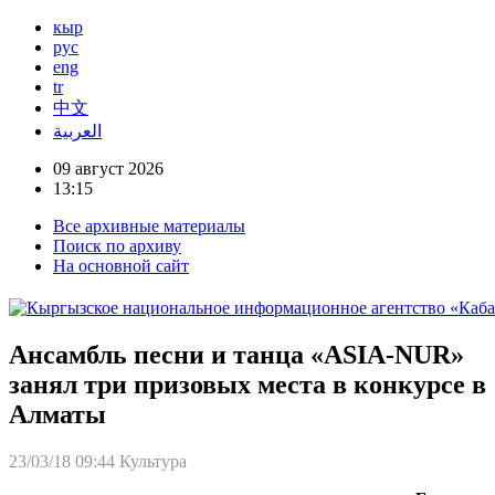
кыр
рус
eng
tr
中文
العربية
09 август 2026
13:15
Все архивные материалы
Поиск по архиву
На основной сайт
Ансамбль песни и танца «ASIA-NUR»
занял три призовых места в конкурсе в
Алматы
23/03/18 09:44
Культура