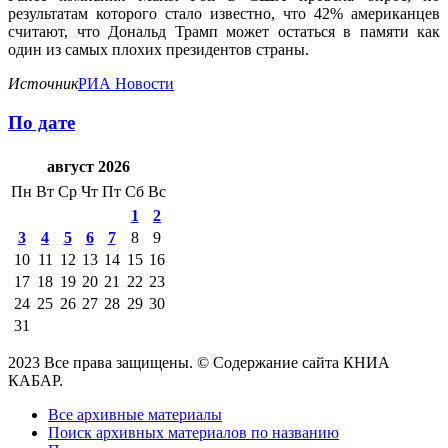
результатам которого стало известно, что 42% американцев
считают, что Дональд Трамп может остаться в памяти как
один из самых плохих президентов страны.
Источник
РИА Новости
По дате
август 2026
Пн
Вт
Ср
Чт
Пт
Сб
Вс
1
2
3
4
5
6
7
8
9
10
11
12
13
14
15
16
17
18
19
20
21
22
23
24
25
26
27
28
29
30
31
2023 Все права защищены. © Содержание сайта КНИА
КАБАР.
Все архивные материалы
Поиск архивных материалов по названию