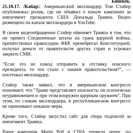
Бишкек,
21.10.17. /Кабар/.
Американский миллиардер Том Стайер
опубликовал ролик, где он объявил о начале кампании за
импичмент президента США Дональда Трампа. Видео
размещено на канале миллиардера в YouTube.
В своем видеообращении Стайер обвиняет Трампа в том, что
он привел Соединенные штаты на грань ядерной войны,
препятствовал правосудию ФБР, пренебрегал Конституцией,
получал деньги от правительств других стран и угрожал
закрыть СМИ.
"Если это не повод отправить в отставку опасного
президента, то что стало с нашим правительством?", —
посетовал миллиардер.
Стайер также заявил, что в американском конгрессе
понимают, что "Трамп представляет опасность: он психически
неуравновешен и при этом вооружен ядерным оружием". При
этом, по словам миллиардера, в республиканском конгрессе
не принимают никакие меры.
Кроме того, Стайер запустил сайт для сбора подписей за
импичмент Трампа.
Ранее компания Marist Poll в США провела опрос, по