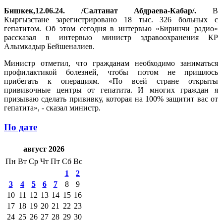
Бишкек,12.06.24. /Салтанат Абдраева-Кабар/.
В
Кыргызстане зарегистрировано 18 тыс. 326 больных с
гепатитом. Об этом сегодня в интервью «Биринчи радио»
рассказал в интервью министр здравоохранения КР
Алымкадыр Бейшеналиев.
Министр отметил, что гражданам необходимо заниматься
профилактикой болезней, чтобы потом не пришлось
прибегать к операциям. «По всей стране открыты
прививочные центры от гепатита. И многих граждан я
призываю сделать прививку, которая на 100% защитит вас от
гепатита», - сказал министр.
По дате
август 2026
Пн
Вт
Ср
Чт
Пт
Сб
Вс
1
2
3
4
5
6
7
8
9
10
11
12
13
14
15
16
17
18
19
20
21
22
23
24
25
26
27
28
29
30