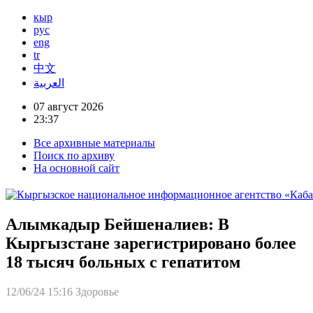
кыр
рус
eng
tr
中文
العربية
07 август 2026
23:37
Все архивные материалы
Поиск по архиву
На основной сайт
Алымкадыр Бейшеналиев: В
Кыргызстане зарегистрировано более
18 тысяч больных с гепатитом
12/06/24 15:16
Здоровье