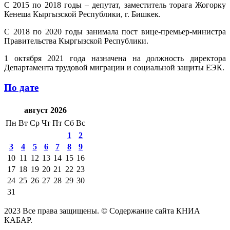
С 2015 по 2018 годы – депутат, заместитель торага Жогорку
Кенеша Кыргызской Республики, г. Бишкек.
С 2018 по 2020 годы занимала пост вице-премьер-министра
Правительства Кыргызской Республики.
1 октября 2021 года назначена на должность директора
Департамента трудовой миграции и социальной защиты ЕЭК.
По дате
август 2026
Пн
Вт
Ср
Чт
Пт
Сб
Вс
1
2
3
4
5
6
7
8
9
10
11
12
13
14
15
16
17
18
19
20
21
22
23
24
25
26
27
28
29
30
31
2023 Все права защищены. © Содержание сайта КНИА
КАБАР.