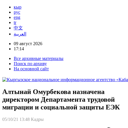
кыр
рус
eng
tr
中文
العربية
09 август 2026
17:14
Все архивные материалы
Поиск по архиву
На основной сайт
Алтынай Омурбекова назначена
директором Департамента трудовой
миграции и социальной защиты ЕЭК
05/10/21 13:48
Кадры