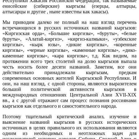
Республики Хакасия Российской Федерации, так называемые
енисейские (сибирские) кыргызы (езерцы, алтырцы,
алтысарцы и другие , ныне известны как хакасы).
Мы приводим далеко не полный на наш взгляд перечень
встречающихся в русских источниках названий кыргызов:
«Киргизская орда», «Большие киргизы», «буруты», «белые
буруты», «Алатай-киргиз», «киргиз-калмыки», «узбекские
киргизы», «кырк юзы», «дикие киргизы», «коренные
киргизы», «черные киргизы», «каменные киргизы», «дико-
каменные киргизы», «кара киргизы», т.д. Как видим, на
протяжении всего трех столетий на долю кыргызов выпала
честь носить более десяти названий. Заметим, все они
действительно принадлежали кыргызам, предкам
современных основных жителей Кыргызской Республики. И
они, на наш взгляд, с одной стороны, являются выразителем
большой политической активности кыргызов в
международных отношениях Центральной Азии XVII-XIX
вв., а с другой отражают сам процесс познания россиянами
кыргызов как отдельного и самостоятельного народа.
Поэтому тщательный критический анализ, изучение и
выяснение названий кыргызов в русских исторических
источниках в целях правильного их использования являются
одним из необходимых и неотложных задач для
исследователей истории народов Сибири, Средней Азии и