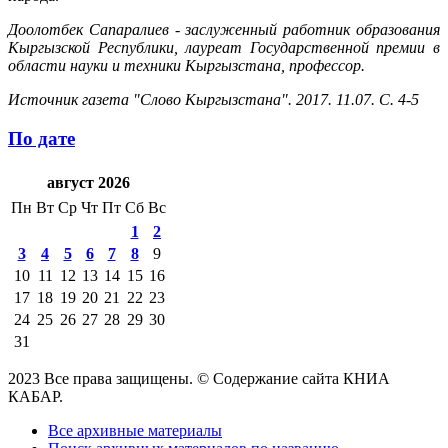
Доолотбек Сапаралиев - заслуженный работник образования
Кыргызской Республики, лауреат Государственной премии в
области науки и техники Кыргызстана, профессор.
Источник газета "Слово Кыргызстана". 2017. 11.07. С. 4-5
По дате
август 2026
Пн
Вт
Ср
Чт
Пт
Сб
Вс
1
2
3
4
5
6
7
8
9
10
11
12
13
14
15
16
17
18
19
20
21
22
23
24
25
26
27
28
29
30
31
2023 Все права защищены. © Содержание сайта КНИА
КАБАР.
Все архивные материалы