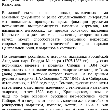
Казахстана.
В данной статье на основе новых, выявленных нами
архивных документов и ранее опубликованной литературы
мы попытались проследить время фиксации русскими
источниками вышеупомянутых названий кыргызов, так
называемых алатооских, т.е. предков основного населения
Кыргызстана и дать им свое пояснение, которое, на наш
взгляд, может способствовать разрешению некоторых
спорных вопросов в этнической истории народов
Центральной Азии, и кыргызов в частности.
По сведениям российского историка, академика Российской
Академии наук Герарда Миллера (1705-1783 гг.) в русских
источниках впервые в пределах Сибири в 1604 году
упоминается как название волости «киргиссы» которые “ясак
(дань) давали в Кетский острог” России . А по данным
русского историка П.А.Словцова (1767-1843 гг.), в Сибирских
летописаниях, в 1606 году под г. Томском, русские колонисты
встретились с местными племенами с этническим названием
«киргиз», а затем 1628 году под Красноярском, потом все
чаще по мере освоения русскими юго-восточной части
Сибири. Эти сведения относились, конечно же, к енисейским
(сибирским) кыргызам, которые, кстати, с 1634 г. как
подданные монгольского государства Алтын ханов дали