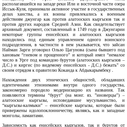
располагавшейся на западе реки Или и восточной части озера
Иссык-Куля, принимали активное участие в государственных
делах ханства, а их воины привлекались к военным
действиям джунгар как против алатооских кыргызов так и
против других народов Средней Азии. Как свидетельствует
архивный документ, составленный в 1749 году в Джунгарии
некоторые группы енисейских и алатооских кыргызов
находились под единым управлением одного воинского
подразделения, в частности в нем указывается, что зайсан
Найман Зарги уговорил Ользо Цагунова (сына бывшего под
хановым “гневом и прощенного” и который имел “немалое
число в Урге под командою бурутов (алатооских кыргызов –
Д.С.) и киргис (по видемому енисейских - Д.С.) бежать” со
своим отрядом к правителю Коканда к Абдыкарымбеку .
Нахождения двух этнических общностей, обладавших
идентичными этнонимами внутри одного государства,
закономерно породило модернизацию их названия. Так
появляются термины “бурут” (на монг. яз. ”иноверцы”) –
алатооские кыргызы, исповедавшие мусульманство, и
“кыргызы-калмыки” – енисейские кыргызы, которые были
привержены идолопоклонничеству, являясь, как и западные
монголы, ламаитами.
Зависимость как енисейских кыргызов, так и бурутов от