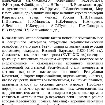
дипломатов (И.Унковского, Ф.Беневини, М.Угрюмова,
Ф.Назаров. Ф.Зибберштейна, Н.Потанин,Ч. Валиханов, и др.)
и путешественников (Ф.Ефремов, Р.Данибегошвили, Мир
Иззет Уллы и др) бывших или проезжавших через территории
Кыргызстана; труды ученых России (Н.В.Татищев,
П.И.Рычков, Г.Ф.Миллера, И.Е.Фишера, И.Андреева,
А.Левшина, Н.Бичурина, А.С.Пушкина, П.А.Словцова,
В.В.Радлова, Ч.Ч.Валиханова и др.).
К сожалению, использование такого поистине замечательного
и бесценного материала затруднено терминологическим
разнобоем, на что еще в 1927 г. указывал знаменитый русский
востоковед, академик Василий Бартольд (1869-1930 гг.).
Сложность в том, что в этот период (XVIII-XIX вв.) по еще не
до конца выясненным причинам «кыргызами» (которое было
эндоэтнонимом - самоназванием коренного населения
современной Кыргызской Республики) стали именовать и
казахов (коренное население нынешней Республики
Казахстан) в форме: киргиз-кайсаки, киргиз-касаки, киргизы,
что по существу, является экзоэтнонимом, т.е. наименованием,
даваемым этносу со стороны других народов. Проблему
породило и то, что кроме, вышеназванных, самостоятельных
народов носителями этнонима «кыргыз» в указанные времена
являлась и жители Алтая (в верховьях реки Енисей в районе
городов Красноярска, Томска, Абакана) - коренное население