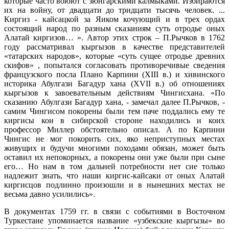
которые часто воюют с зюнгарскими калмыками. Избираются
их на войну, от двадцати до тридцати тысячь человек. ...
Киргиз - кайсацкой за Яиком кочующий и в трех ордах
состоящий народ по разным сказаниям суть отродье оных
Алатай киргизов… ». Автор этих строк – П.Рычков в 1762
году рассматривал кыргызов в качестве представителей
«татарских народов», которые «суть сущее отродье древних
скифов» , попытался согласовать противоречивые сведения
французского посла Плано Карпини (XIII в.) и хивинского
историка Абулгази Багадур хана (XVII в.) об отношениях
кыргызов к завоевательным действиям Чингисхана. «По
сказанию Абулгази Багадур хана, - замечал далее П.Рычков, -
самим Чингисом покорены были тем паче поддались ему те
киргисы кои в сибирской стороне находились и коих
профессор Миллер обстоятельно описал. А по Карпини
Чингис не мог покорить сих, яко неприступных местах
живущих и будучи многими походами обязан, может быть
оставил их непокорных, а покорены они уже были при сыне
его… Но нам в том дальней потребности нет сие только
надлежит знать, что наши киргис-кайсаки от оных Алатай
киргисцов подлинно произошли и в нынешних местах не
весьма давно усилились».
В документах 1759 гг. в связи с событиями в Восточном
Туркестане упоминается название «узбекские кыргызы» во