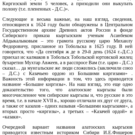
Киргизской земли 5 человек, а приходили они выкупать
полону (т.е. плененных - Д.С.)».
Следующие и весьма важные, на наш взгляд, сведения,
относящиеся к 1624 году были обнаружены в Центральном
Государственном архиве Древних актов России в фонде
Сибирского приказа кыргызским ученым Асанбеком
Абдыкалыковым – это грамота русскому царю Михаилу
Федоровичу, присланное из Тобольска в 1625 году. В ней
говорится, что «Да сентября ж де в 29-й день (1624 г.-Д.С.)
приехал ис калмаков в Тобольск Тобольской юртовской жилец
бухаретин Мухтар Авжеев, а в расспросе Вам (т.е. царю - Д.С.)
сказал… да мунгальские же люди сложились (заключили союз
– Д.С.) с Казачьею ордою из Большими киргизами» .
Важность этой информации в том, что здесь приводится
название «Большие киргизы». На наш взгляд, это еще одно
доказательство того, что алатооские кыргызы были
многочисленнее чем сибирские кыргызы и, что русские в это
время, т.е. в начале XVII в., хорошо отличали их друг от друга,
а также от казахов - одних называя «Большими кыргызами», а
вторых просто «киргизы», а третьих – «Казачей ордой» и
«казаки».
Очередной вариант названия алатооских кыргызов
приводится известным историком Сибири И.Е.Фишером