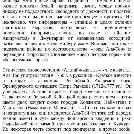
Фишера: «Восточные народы соединяют с именами цветов
разные понятия: белый, например, значит, между прочим,
никому не подвластного, свободного от должности и податей,
так же нечто радостное щастие приносящее и протчее». Не
исключено, что информаторы - алтайцы в целях отличия
алатооских кыргызов, находящихся в подчиненном
положении (например, группа во главе с зайсаном
Аширматом) в Джунгарии от независимых сородичей,
называли последних «белыми бурутами». Видимо, они также
подмечали районы их местожительства: «горы Ала-Тоо» (в
переводе с тюркского означающее «бело-пестрые горы» или
«белоснежные горы»).
Этническое словосочетание «Алатай-кыргызы» - т. е кыргызы
Ала-Тоо употребляется в 1750 г. в рукописи «Краткое известие
о татарах…» академика Российской Академии наук,
Оренбургского служащего Петра Рычкова (1712-1777 гг.). Он
утверждает: «Алатай кыргызы народ кочевой и сильной за
Ташкентом от большой Кайсацкой орды расстоянием в пяти-
шести днях кочуют около городов Ходжента, Найматана и
Марталана (Наманган и Маргалан – С.Д.) в горах каменистых
и неприступных, они именуются Ала-Тай (от того сей народ и
звания имеет) и суть между Зюнгарского владения и реки
Сыр-Дарьей называемой, при урочищах Бахалжи и Куркуре.
Их некоторая часть состоит под зюнгарами, а прочее особо,