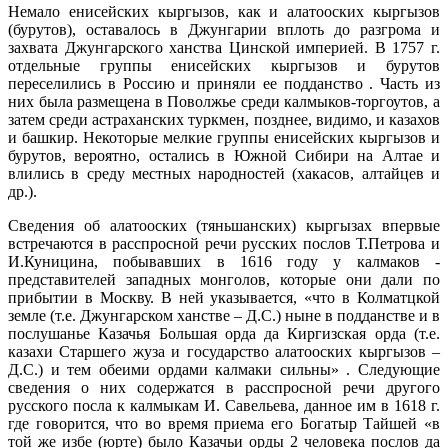
Немало енисейских кыргызов, как и алатооских кыргызов
(бурутов), оставалось в Джунгарии вплоть до разгрома и
захвата Джунгарского ханства Цинской империей. В 1757 г.
отдельные группы енисейских кыргызов и бурутов
переселились в Россию и приняли ее подданство . Часть из
них была размещена в Поволжье среди калмыков-торгоутов, а
затем среди астраханских туркмен, позднее, видимо, и казахов
и башкир. Некоторые мелкие группы енисейских кыргызов и
бурутов, вероятно, остались в Южной Сибири на Алтае и
влились в среду местных народностей (хакасов, алтайцев и
др.).
Сведения об алатооских (тяньшанских) кыргызах впервые
встречаются в расспросной речи русских послов Т.Петрова и
И.Куницина, побывавших в 1616 году у калмаков -
представителей западных монголов, которые они дали по
прибытии в Москву. В ней указывается, «что в Колматцкой
земле (т.е. Джунгарском ханстве – Д.С.) ныне в подданстве и в
послушанье Казачья Большая орда да Киргизская орда (т.е.
казахи Старшего жуза и государство алатооских кыргызов –
Д.С.) и тем обеими ордами калмаки сильны» . Следующие
сведения о них содержатся в расспросной речи другого
русского посла к калмыкам И. Савельева, данное им в 1618 г.
где говорится, что во время приема его Богатыр Тайшей «в
той же избе (юрте) было Казачьи орды 2 человека послов да