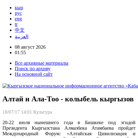
кыр
рус
eng
tr
中文
العربية
08 август 2026
01:55
Все архивные материалы
Поиск по архиву
На основной сайт
Алтай и Ала-Тоо - колыбель кыргызов
18/07/17 14:01
Культура
20-22 июля нынешнего года в Бишкеке под эгидой
Президента Кыргызстана Алмазбека Атамбаева пройдет
Международный Форум: «Алтайская Цивилизация и