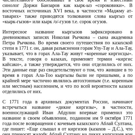
синолог Доржи Банзаров как кырк-ыз «сороковики». В
восточных источниках ХVI века, в частности «Маджму ат-
таварих» также приводятся толкования слова кыргыз от
«кырк-гызов» или кырк /о/-гузов т.е. сорок огузов.
Интересное название кыргызов зафиксировано в
дневниковых записях Николая Рычкова – сына академика
Петра Рычкова. Во время своего путешествия по казахской
степи в 1771 г. он, давая разъяснения горам Улу-Тау и Ала-Тау,
указывает, что в горах Ала-Тау живут «коренные киргисцы».
В тексте, говоря о казахах, применяет термин «киргис
кайсаки», а также утверждается, что они отделились от них.
Эти данные еще раз свидетельствуют о том, что жившие в то
время в горах Ала-Тоо кыргызы были не пришлыми, а по
крайней мере частично являлись автохтонным (т.е. коренным
или местным) населением, и что по всей вероятности казахи
отделились от них.
С 1771 года в архивных документах России, начинают
встречаться название «дикие киргизы», в частности,
военнослужащий Иван Абдулин впервые применил это
название в своем объявлении, поданном им 9 октября 1771
года после возвращения с кочевьев казахского Аблай Султана,
где пишет: «Еще слышал я от киргизов (казахов – Д.С.), что
они приносят жалобу Аблай Султану на диких киргизцев кои