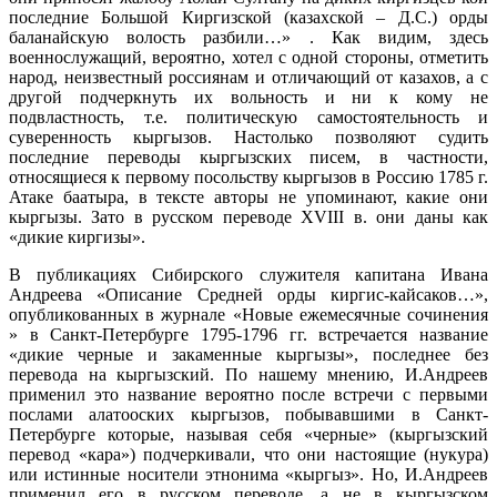
последние Большой Киргизской (казахской – Д.С.) орды
баланайскую волость разбили…» . Как видим, здесь
военнослужащий, вероятно, хотел с одной стороны, отметить
народ, неизвестный россиянам и отличающий от казахов, а с
другой подчеркнуть их вольность и ни к кому не
подвластность, т.е. политическую самостоятельность и
суверенность кыргызов. Настолько позволяют судить
последние переводы кыргызских писем, в частности,
относящиеся к первому посольству кыргызов в Россию 1785 г.
Атаке баатыра, в тексте авторы не упоминают, какие они
кыргызы. Зато в русском переводе XVIII в. они даны как
«дикие киргизы».
В публикациях Сибирского служителя капитана Ивана
Андреева «Описание Средней орды киргис-кайсаков…»,
опубликованных в журнале «Новые ежемесячные сочинения
» в Санкт-Петербурге 1795-1796 гг. встречается название
«дикие черные и закаменные кыргызы», последнее без
перевода на кыргызский. По нашему мнению, И.Андреев
применил это название вероятно после встречи с первыми
послами алатооских кыргызов, побывавшими в Санкт-
Петербурге которые, называя себя «черные» (кыргызский
перевод «кара») подчеркивали, что они настоящие (нукура)
или истинные носители этнонима «кыргыз». Но, И.Андреев
применил его в русском переводе, а не в кыргызском