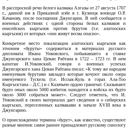
В расспросной речи белого калмака Алгазы от 27 августа 1707
г., данной им в Приказной избе в г. Кузнецк воеводе О.Р.
Качанову, после посещения Джунгарии. В ней сообщается о
военных действиях с одной стороны белых калмаков и
енисейских кыргызов против бурутов (т.е. алатооских
кыргызов) от которых «они живут весма опасно».
Конкретное место локализации алатооских кыргызов как
этноним «буруты» содержиться в материалах русского
дипломата Ивана Унковского, побывавшего в ставке
Джунгарского хана Цеван Рабтана в 1722 – 1723 гг. В нем
капитан И.Унковский, говоря о военных успехах
Джунгарского хана Цеван Рабтана писал: «К тому же народом
именуемым бурутами завладел которые кочуют около озера
именуемого Тускель (т.е. Иссык-Куль в горах Ала-Тоо
Кыргызстана – Д.С.) и с Казачьею ордою граничат. Сказывают
будто оных около 5000 кибиток находится а войска их будто
около 3000 собраться может». Следует отметить, что И.
Унковский в своих материалах дает сведения и о сибирских
кыргызах, переселенных калмаками в начале XVIII века в
Джунгарию.
О происхождении термина «бурут», как известно, существуют
разные мнения: самое раннее принадлежит русскому синологу