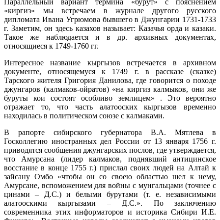
Параллельный вариант термина «бурут» с пояснением
«киргиз» мы встречаем в журнале другого русского
дипломата Ивана Угрюмова бывшего в Джунгарии 1731-1733
г. Заметим, он здесь казахов называет: Казачья орда и казаки.
Такое же наблюдается и в др. архивных документах,
относящиеся к 1749-1760 гг.
Интересное название кыргызов встречается в архивном
документе, относящемуся к 1749 г. в рассказе (сказке)
Тарского жителя Григория Данилова, где говорится о походе
джунгаров (калмаков-ойратов) «на киргиз калмыков, они же
буруты кои состоят особливо землицем» . Это вероятно
отражает то, что часть алатооских кыргызов временно
находилась в политическом союзе с калмаками.
В рапорте сибирского губернатора В.А. Мятлева в
Госколлегию иностранных дел России от 13 января 1756 г.
приводятся сообщения джунгарских послов, где утверждается,
что Амурсана (лидер калмаков, поднявший антицинское
восстание в конце 1755 г.) прислал своих людей на Алтай к
зайсану Омбо «чтобы он со своею областью шел к нему,
Амурсане, вспоможением для войны с мунгальцами (точнее с
цинами – Д.С.) и белыми бурутами (т. е. независимыми
алатооскими кыргызами – Д.С.». По заключению
современника этих информаторов и историка Сибири И.Е.