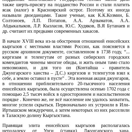
также шерть-присягу на подданство России и стали платить
ясак (налог) в Красноярский острог. Поэтому их иногда
называли двоеданцами. Такие ученые, как К.К.Козмин, Б.
Солтоноев, Л.П. Потапов, А.А. Арзыматов, А.А.
Абдыкалыков, Л.Р. Кызласов, Ю.С. Худяков, В.Я Бутанаев и
др. считают их предками современных хакасов.
В начале XVIII века из-за обострения отношений енисейских
кыргызов с местными властями России, как поясняется в
русском архивном документе, составленном в 1738 году, “...
киргизам и теленгутам от разных сибирских городских
комендантов чинены многие обиды, и жить оным тамо стало
невозможно, и для того он (Контайша - правитель
Джунгарского ханства – Д.С.) киргизов и теленгутов взял к
себе, а землю оставил в пусте” . Эта военная акция джунгаров,
в отношении приблизительного 20-тысячного населения
енисейских кыргызов, была осуществлена осенью 1702 года с
помощью 2,5 тысяч войск в одностороннем и насильственном
порядке . Конечно же, не всё население им удалось захватить,
многие успели скрыться. Первоначально их устроили в Или-
Иртышском междуречии, а затем некоторых из них расселили
в Таласкую долину Кыргызстана.
Правящая элита енисейских кыргызов располагалась
неподалеку от Урги (ставки) Джунгарского хана,