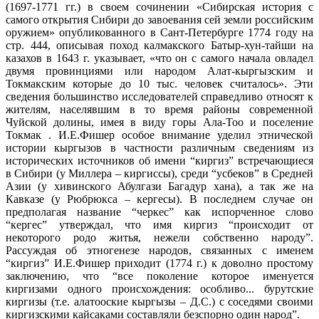
(1697-1771 гг.) в своем сочинении «Сибирская история с
самого открытия Сибири до завоевания сей земли российским
оружием» опубликованного в Сант-Петербурге 1774 году на
стр. 444, описывая поход калмакского Батыр-хун-тайши на
казахов в 1643 г. указывает, «что он с самого начала овладел
двумя провинциями или народом Алат-кыргызским и
Токмакским которые до 10 тыс. человек считалось». Эти
сведения большинство исследователей справедливо относят к
жителям, населявшим в то время районы современной
Чуйской долины, имея в виду горы Ала-Тоо и поселение
Токмак . И.Е.Фишер особое внимание уделил этнической
истории кыргызов в частности различным сведениям из
исторических источников об имени “киргиз” встречающиеся
в Сибири (у Миллера – киргиссы), среди “усбеков” в Средней
Азии (у хивинского Абулгази Багадур хана), а так же на
Кавказе (у Рюбрюкса – кергесы). В последнем случае он
предполагая название “черкес” как испорченное слово
“кергес” утверждал, что имя киргиз “происходит от
некоторого родо житья, нежели собственно народу”.
Рассуждая об этногенезе народов, связанных с именем
“киргиз” И.Е.Фишер приходит (1774 г.) к доволно простому
заключению, что “все поколение которое именуется
киргизами одного происхождения: особливо... бурутские
киргизы (т.е. алатооские кыргызы – Д.С.) с соседями своими
киргизскими кайсаками составляли безспорно один народ”.