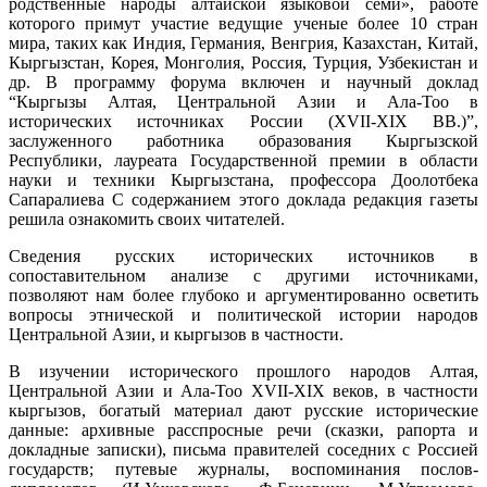
родственные народы алтайской языковой семи», работе
которого примут участие ведущие ученые более 10 стран
мира, таких как Индия, Германия, Венгрия, Казахстан, Китай,
Кыргызстан, Корея, Монголия, Россия, Турция, Узбекистан и
др. В программу форума включен и научный доклад
“Кыргызы Алтая, Центральной Азии и Ала-Тоо в
исторических источниках России (XVII-XIX ВВ.)”,
заслуженного работника образования Кыргызской
Республики, лауреата Государственной премии в области
науки и техники Кыргызстана, профессора Доолотбека
Сапаралиева С содержанием этого доклада редакция газеты
решила ознакомить своих читателей.
Сведения русских исторических источников в
сопоставительном анализе с другими источниками,
позволяют нам более глубоко и аргументированно осветить
вопросы этнической и политической истории народов
Центральной Азии, и кыргызов в частности.
В изучении исторического прошлого народов Алтая,
Центральной Азии и Ала-Тоо XVII-XIX веков, в частности
кыргызов, богатый материал дают русские исторические
данные: архивные расспросные речи (сказки, рапорта и
докладные записки), письма правителей соседних с Россией
государств; путевые журналы, воспоминания послов-