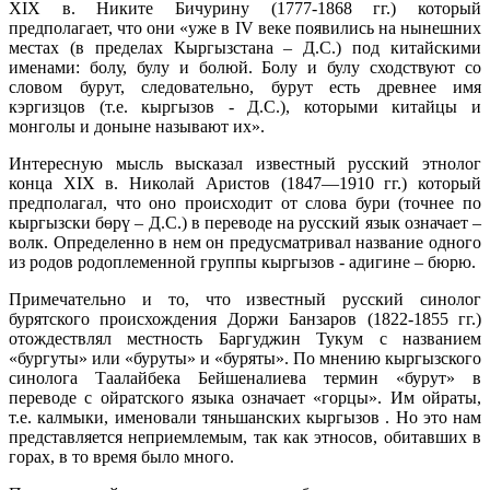
ХIХ в. Никите Бичурину (1777-1868 гг.) который
предполагает, что они «уже в IV веке появились на нынешних
местах (в пределах Кыргызстана – Д.С.) под китайскими
именами: болу, булу и болюй. Болу и булу сходствуют со
словом бурут, следовательно, бурут есть древнее имя
кэргизцов (т.е. кыргызов - Д.С.), которыми китайцы и
монголы и доныне называют их».
Интересную мысль высказал известный русский этнолог
конца ХIХ в. Николай Аристов (1847—1910 гг.) который
предполагал, что оно происходит от слова бури (точнее по
кыргызски бөрү – Д.С.) в переводе на русский язык означает –
волк. Определенно в нем он предусматривал название одного
из родов родоплеменной группы кыргызов - адигине – бюрю.
Примечательно и то, что известный русский синолог
бурятского происхождения Доржи Банзаров (1822-1855 гг.)
отождествлял местность Баргуджин Тукум с названием
«бургуты» или «буруты» и «буряты». По мнению кыргызского
синолога Таалайбека Бейшеналиева термин «бурут» в
переводе с ойратского языка означает «горцы». Им ойраты,
т.е. калмыки, именовали тяньшанских кыргызов . Но это нам
представляется неприемлемым, так как этносов, обитавших в
горах, в то время было много.