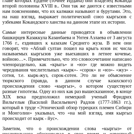
главе которых Ердене (точнее Ирдана) бий владелец Коканда
второй половины XVIII в.. Они так же даются с известными
нам пояснениями, что их калмаки называют и бурутами. Это,
на наш взгляд, выражает политический союз кыргызов с
узбеками Кокандского ханства на данном этапе их истории.
Самые интересные данные приводятся в объявлении
башкирцев Казаккула Казанбаева и Унтея Азлаева от 3 августа
1766 г., ездивших к казахам Среднего жуза. В нем они
говорят, что «Аблай султан пошел на крыгь юзов ис числа
называемых кыргызов уже выехавших в летнее кочевье,
войною…». Примечательно, что это словосочетание написано
членораздельно, как «крыгь» и «юз» где можно видеть
чередования числительных «кырк»- «сорок» и «юз»- «жуз» -
сотня, т.е. кырк-жуз, сорок-сотен. Это ли не объяснение
тюркского (правда, в данном случае казахского)
происхождения слово «кыргыз», о котором существуют
разные гипотезы. Одну из них как раз вышесказанное, в конце
ХIХ века предположил немецкий ученый Фридрих
Вильгельм (Василий Васильевич) Радлов (1777-1863 гг.),
который в труде «Этнический обзор турецких племен Сибири
и Монголии» указывал, что «на мой взгляд, имя кыргыз
происходит от кырк - йус».
Заметим, что о происхождении слова «кыргыз» от
числительного обосновывал в свое время и известный