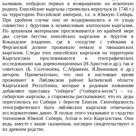
калмаков, побудило первых к возвращению на исконную
родину. Енисейские кыргызы стремились вернуться (в 1746 г.)
на территорию Российской империи, т.е. в Южную Сибирь.
При удобном случае они не воздерживались и от ухода
совместно с бурутами к независимым алатооским кыргызам.
По архивным материалам прослеживается по крайней мере
два случая бегства енисейских кыргызов и бурутов в
Кокандское владение, где в соседстве с узбеками в
Ферганской долине проживало немало и тяньшанских
кыргызов. Следы этих енисейских кыргызов на территории
Кыргызстана прослеживаются в этнографических
исследованиях как дореволюционных (Н.Аристов и др.), так и
советских (Б. Солтоноева, С.Абрамзон, Я.Винников и др.)
авторов. Примечательно, что они в настоящее время
проживают в Ляйлякском районе Баткенской области
Кыргызской Республики, которые к родовым названиям
добавляют приставку “сибирги” (“сибирги-кесек”) – т.е.
сибирские кыргызы, а старожилы рассказывают, что их деды
переселились из Сибири с берегов Енисея. Своеобразность
этнографического быта ляйлякских кыргызов отмечалась
исследователями давно. В пользу этого указывают и сходство
топонимов Южной Сибири, Алтая и юга Кыргызстана. Они
ведь, вместе с выше сказанным, наглядно свидетельствуют о
их древнем родстве.