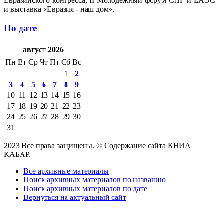
Евразийского конгресса, II Молодежный форум СНГ и ЕАЭС
и выставка «Евразия - наш дом».
По дате
август 2026
Пн
Вт
Ср
Чт
Пт
Сб
Вс
1
2
3
4
5
6
7
8
9
10
11
12
13
14
15
16
17
18
19
20
21
22
23
24
25
26
27
28
29
30
31
2023 Все права защищены. © Содержание сайта КНИА
КАБАР.
Все архивные материалы
Поиск архивных материалов по названию
Поиск архивных материалов по дате
Вернуться на актуальный сайт