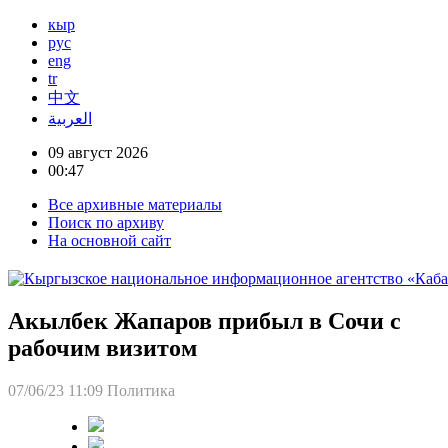
кыр
рус
eng
tr
中文
العربية
09 август 2026
00:47
Все архивные материалы
Поиск по архиву
На основной сайт
Акылбек Жапаров прибыл в Сочи с
рабочим визитом
07/06/23 11:09
Политика