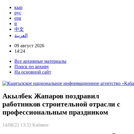
кыр
рус
eng
tr
中文
العربية
09 август 2026
14:24
Все архивные материалы
Поиск по архиву
На основной сайт
Акылбек Жапаров поздравил
работников строительной отрасли с
профессиональным праздником
14/08/22 13:33
Кабмин