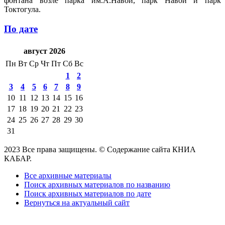
фонтана возле парка им.А.Навои, парк Навои и парк
Токтогула.
По дате
август 2026
Пн
Вт
Ср
Чт
Пт
Сб
Вс
1
2
3
4
5
6
7
8
9
10
11
12
13
14
15
16
17
18
19
20
21
22
23
24
25
26
27
28
29
30
31
2023 Все права защищены. © Содержание сайта КНИА
КАБАР.
Все архивные материалы
Поиск архивных материалов по названию
Поиск архивных материалов по дате
Вернуться на актуальный сайт