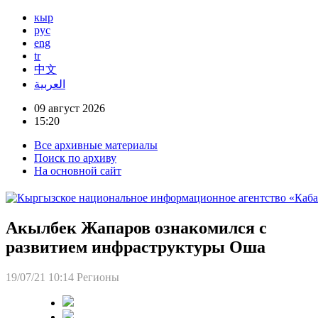
кыр
рус
eng
tr
中文
العربية
09 август 2026
15:20
Все архивные материалы
Поиск по архиву
На основной сайт
Акылбек Жапаров ознакомился с
развитием инфраструктуры Оша
19/07/21 10:14
Регионы