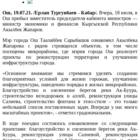
Ош, 19.07.21. /Ерлан Тургунбаев - Кабар/.
Вчера, 18 июля, в
Ош прибыл заместитель председателя кабинета министров —
министр экономики и финансов Кыргызской Республики
Акылбек Жапаров.
Мэр города Ош Таалайбек Сарыбашов ознакомил Акылбека
Жапарова с рядом строящихся объектов, в том числе
посещены микрорайоны, где мэрия города Ош реализует
проекты по реконструкции территории и улучшению
инфраструктуры города.
«Основное внимание мы стремимся уделять созданию
благоприятных условий для жизни горожан, улучшению
инфраструктуры, наведению порядка в жилых микрорайонах.
Благоустройство и озеленение берегов реки Ак-Буура,
строительство велодорожек и аллей, реконструкция улицы
Салиева, строительство фонтана в этно-стиле – это только
небольшой список поставленных задач. Впереди у нас много
масштабных проектов», - отметил градоначальник.
В ходе поездки состоялось ознакомление со следующими
проектами: благоустройство и озеленение берегов реки Ак-
Буура, реконструкция улицы Салиевой, реконструкция