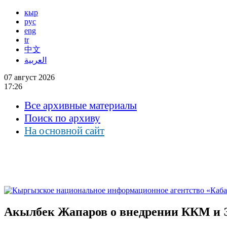
кыр
рус
eng
tr
中文
العربية
07 август 2026
17:26
Все архивные материалы
Поиск по архиву
На основной сайт
Акылбек Жапаров о внедрении ККМ и 