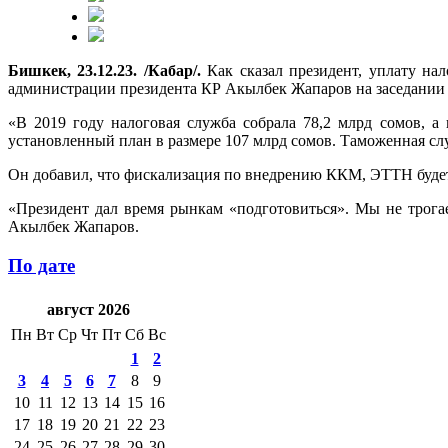
Бишкек, 23.12.23. /Кабар/.
Как сказал президент, уплату нал
администрации президента КР Акылбек Жапаров на заседании 
«В 2019 году налоговая служба собрала 78,2 млрд сомов, а
установленный план в размере 107 млрд сомов. Таможенная сл
Он добавил, что фискализация по внедрению ККМ, ЭТТН буде
«Президент дал время рынкам «подготовиться». Мы не трогае
Акылбек Жапаров.
По дате
август 2026
Пн
Вт
Ср
Чт
Пт
Сб
Вс
1
2
3
4
5
6
7
8
9
10
11
12
13
14
15
16
17
18
19
20
21
22
23
24
25
26
27
28
29
30