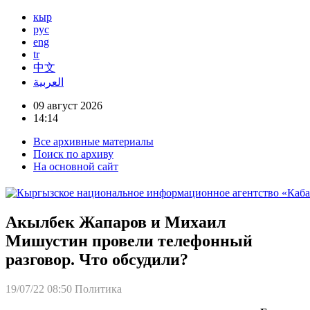
кыр
рус
eng
tr
中文
العربية
09 август 2026
14:14
Все архивные материалы
Поиск по архиву
На основной сайт
Акылбек Жапаров и Михаил
Мишустин провели телефонный
разговор. Что обсудили?
19/07/22 08:50
Политика