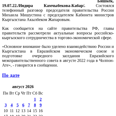
Бишкек,
19.07.22./Индира Камчыбекова-Кабар/.
Состоялся
телефонный разговор председателя правительства России
Михаила Мишустина с председателем Кабинета министров
Кыргызстана Акылбеком Жапаровым.
Как сообщается на сайте правительства РФ, главы
правительств рассмотрели актуальные вопросы российско-
кыргызского сотрудничества в торгово-экономической сфере.
«Основное внимание было уделено взаимодействию России и
Кыргызстана в Евразийском экономическом союзе и
подготовке очередного заседания Евразийского
межправительственного совета в августе 2022 года в Чолпон-
Ате», - говорится в сообщении.
По дате
август 2026
Пн
Вт
Ср
Чт
Пт
Сб
Вс
1
2
3
4
5
6
7
8
9
10
11
12
13
14
15
16