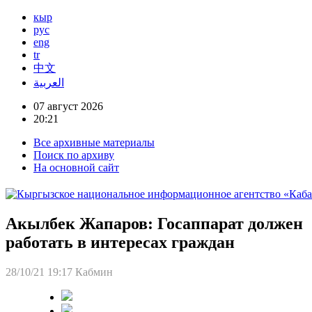
кыр
рус
eng
tr
中文
العربية
07 август 2026
20:21
Все архивные материалы
Поиск по архиву
На основной сайт
Акылбек Жапаров: Госаппарат должен
работать в интересах граждан
28/10/21 19:17
Кабмин