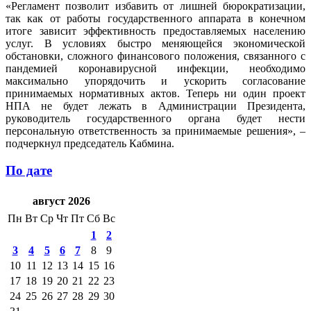
«Регламент позволит избавить от лишней бюрократизации,
так как от работы государственного аппарата в конечном
итоге зависит эффективность предоставляемых населению
услуг. В условиях быстро меняющейся экономической
обстановки, сложного финансового положения, связанного с
пандемией коронавирусной инфекции, необходимо
максимально упорядочить и ускорить согласование
принимаемых нормативных актов. Теперь ни один проект
НПА не будет лежать в Администрации Президента,
руководитель государственного органа будет нести
персональную ответственность за принимаемые решения», –
подчеркнул председатель Кабмина.
По дате
август 2026
Пн
Вт
Ср
Чт
Пт
Сб
Вс
1
2
3
4
5
6
7
8
9
10
11
12
13
14
15
16
17
18
19
20
21
22
23
24
25
26
27
28
29
30