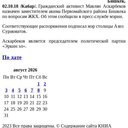
Бишкек,
02.10.18 /Кабар/.
Гражданский активист Мавлян Аскарбеков
назначен заместителем акима Первомайского района Бишкека
по вопросам ЖКХ. Об этом сообщили в пресс-службе мэрии.
Соответствующие распоряжения подписал мэр столицы Азиз
Суракматов.
Аскарбеков является председателем политической партии
«Эркин эл».
По дате
август 2026
Пн
Вт
Ср
Чт
Пт
Сб
Вс
1
2
3
4
5
6
7
8
9
10
11
12
13
14
15
16
17
18
19
20
21
22
23
24
25
26
27
28
29
30
31
2023 Все права защищены. © Содержание сайта КНИА