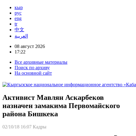
кыр
рус
eng
tr
中文
العربية
08 август 2026
17:22
Все архивные материалы
Поиск по архиву
На основной сайт
Активист Мавлян Аскарбеков
назначен замакима Первомайского
района Бишкека
02/10/18 16:07
Кадры