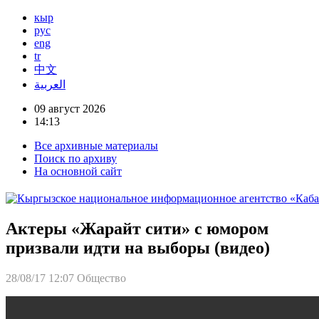
кыр
рус
eng
tr
中文
العربية
09 август 2026
14:13
Все архивные материалы
Поиск по архиву
На основной сайт
Актеры «Жарайт сити» с юмором
призвали идти на выборы (видео)
28/08/17 12:07
Общество