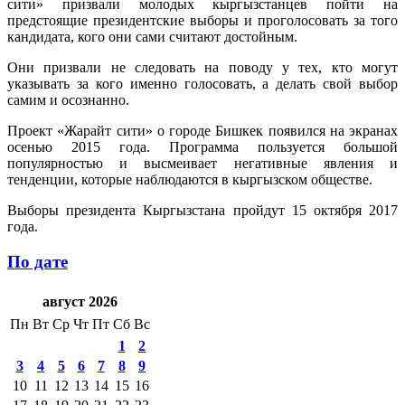
сити» призвали молодых кыргызстанцев пойти на
предстоящие президентские выборы и проголосовать за того
кандидата, кого они сами считают достойным.
Они призвали не следовать на поводу у тех, кто могут
указывать за кого именно голосовать, а делать свой выбор
самим и осознанно.
Проект «Жарайт сити» о городе Бишкек появился на экранах
осенью 2015 года. Программа пользуется большой
популярностью и высмеивает негативные явления и
тенденции, которые наблюдаются в кыргызском обществе.
Выборы президента Кыргызстана пройдут 15 октября 2017
года.
По дате
август 2026
Пн
Вт
Ср
Чт
Пт
Сб
Вс
1
2
3
4
5
6
7
8
9
10
11
12
13
14
15
16