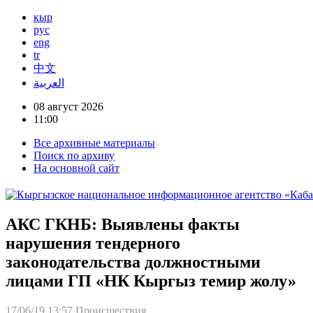
кыр
рус
eng
tr
中文
العربية
08 август 2026
11:00
Все архивные материалы
Поиск по архиву
На основной сайт
АКС ГКНБ: Выявлены факты
нарушения тендерного
законодательства должностными
лицами ГП «НК Кыргыз темир жолу»
17/06/19 13:57
Происшествия