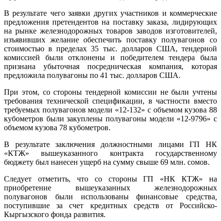
В результате чего заявки других участников и коммерческие
предложения претендентов на поставку заказа, лидирующих
на рынке железнодорожных товаров заводов изготовителей,
изъявивших желание обеспечить поставку полувагонов со
стоимостью в пределах 35 тыс. долларов США, тендерной
комиссией были отклонены и победителем тендера была
признана убыточная посредническая компания, которая
предложила полувагоны по 41 тыс. долларов США.
При этом, со стороны тендерной комиссии не были учтены
требования технической спецификации, в частности вместо
требуемых полувагонов модели «12-132» с объемом кузова 88
кубометров были закуплены полувагоны модели «12-9796» с
объемом кузова 78 кубометров.
В результате заключения должностными лицами ГП НК
«КТЖ» вышеуказанного контракта государственному
бюджету был нанесен ущерб на сумму свыше 69 млн. сомов.
Следует отметить, что со стороны ГП «НК КТЖ» на
приобретение вышеуказанных железнодорожных
полувагонов были использованы финансовые средства
,
поступившие за счет кредитных средств от Российско-
Кыргызского фонда развития.