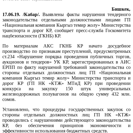
Бишкек,
17.06.19. /Кабар/.
Выявлены факты нарушения тендерного
законодательства отдельными должностными лицами ГП
«Национальная компания Кыргыз темир жолу» Министерства
транспорта и дорог КР, сообщает пресс-служба Госкомитета
нацбезопасности (ГКНБ) КР.
По материалам АКС ГКНБ КР начато досудебное
производство по признакам преступлений, предусмотренных
ст.234 «Нарушение порядка проведения публичных торгов,
аукционов и тендеров» УК КР, зарегистрированных в АИС
ЕРПП по факту нарушений требований законодательства со
стороны отдельных должностных лиц ГП «Национальная
компания Кыргыз темир жолу» Министерства транспорта и
дорог КР (ГП НК «КТЖ» МТиД КР) при проведении
конкурса на закупку 150 штук универсальных
железнодорожных полувагонов на общую сумму 432 млн.
сомов.
Установлено, что процедуры государственных закупок со
стороны отдельных должностных лиц ГП НК «КТЖ»
проводились с нарушениями действующего законодательства
КР, без обеспечения принципов экономичности и
эффективности использования бюджетных средств.