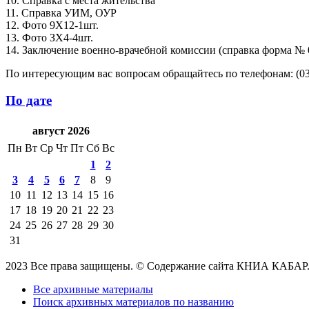
10. Справка с места жительства
11. Справка УИМ, ОУР
12. Фото 9Х12-1шт.
13. Фото ЗХ4-4шт.
14. Заключение военно-врачебной комиссии (справка форма № 
По интересующим вас вопросам обращайтесь по телефонам: (0312)
По дате
август 2026
Пн
Вт
Ср
Чт
Пт
Сб
Вс
1
2
3
4
5
6
7
8
9
10
11
12
13
14
15
16
17
18
19
20
21
22
23
24
25
26
27
28
29
30
31
2023 Все права защищены. © Содержание сайта КНИА КАБАР
Все архивные материалы
Поиск архивных материалов по названию