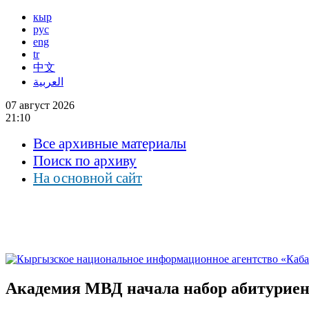
кыр
рус
eng
tr
中文
العربية
07 август 2026
21:10
Все архивные материалы
Поиск по архиву
На основной сайт
Академия МВД начала набор абитуриен