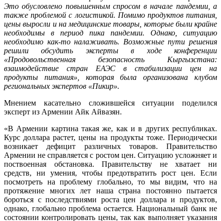
Это обусловлено повышенным спросом в начале пандемии, а
также проблемой с логистикой. Помимо продуктов питания,
цены выросли и на медицинские товары, которые были крайне
необходимы в период пика пандемии. Однако, ситуацию
необходимо как-то налаживать. Возможные пути решения
решили обсудить эксперты в ходе конференции
«Продовольственная безопасность Кыргызстана:
взаимодействие стран ЕАЭС в стабилизации цен на
продукты питания», которая была организована клубом
региональных экспертов «Пикир».
Мнением касательно сложившейся ситуации поделился
эксперт из Армении Айк Айвазян.
«В Армении картина такая же, как и в других республиках.
Курс доллара растет, цены на продукты тоже. Периодически
возникает дефицит различных товаров. Правительство
Армении не справляется с ростом цен. Ситуацию усложняет и
поствоенная обстановка. Правительству не хватает ни
средств, ни умения, чтобы предотвратить рост цен. Если
посмотреть на проблему глобально, то мы видим, что на
протяжение многих лет наша страна постоянно пытается
бороться с последствиями роста цен доллара и продуктов,
однако, глобально проблема остается. Национальный банк не
состоянии контролировать цены, так как выполняет указания