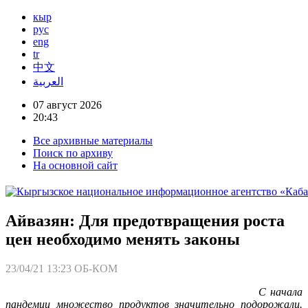
кыр
рус
eng
tr
中文
العربية
07 август 2026
20:43
Все архивные материалы
Поиск по архиву
На основной сайт
Айвазян: Для предотвращения роста
цен необходимо менять законы
23/04/21 13:23
ОБ-КОМ
С начала
пандемии множество продуктов значительно подорожали.