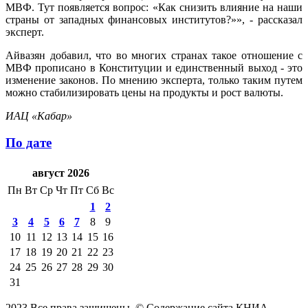
МВФ. Тут появляется вопрос: «Как снизить влияние на наши
страны от западных финансовых институтов?»», - рассказал
эксперт.
Айвазян добавил, что во многих странах такое отношение с
МВФ прописано в Конституции и единственный выход - это
изменение законов. По мнению эксперта, только таким путем
можно стабилизировать цены на продукты и рост валюты.
ИАЦ «Кабар»
По дате
август 2026
Пн
Вт
Ср
Чт
Пт
Сб
Вс
1
2
3
4
5
6
7
8
9
10
11
12
13
14
15
16
17
18
19
20
21
22
23
24
25
26
27
28
29
30
31
2023 Все права защищены. © Содержание сайта КНИА