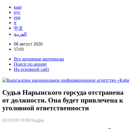
кыр
рус
eng
tr
中文
العربية
08 август 2026
15:01
Все архивные материалы
Поиск по архиву
На основной сайт
Судья Нарынского горсуда отстранена
от должности. Она будет привлечена к
уголовной ответственности
02/10/18 19:06
Кадры