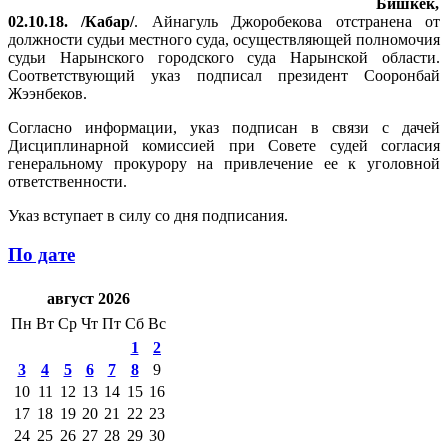
Бишкек,
02.10.18. /Кабар/
. Айнагуль Джоробекова отстранена от
должности судьи местного суда, осуществляющей полномочия
судьи Нарынского городского суда Нарынской области.
Соответствующий указ подписал президент Сооронбай
Жээнбеков.
Согласно информации, указ подписан в связи с дачей
Дисциплинарной комиссией при Совете судей согласия
генеральному прокурору на привлечение ее к уголовной
ответственности.
Указ вступает в силу со дня подписания.
По дате
август 2026
Пн
Вт
Ср
Чт
Пт
Сб
Вс
1
2
3
4
5
6
7
8
9
10
11
12
13
14
15
16
17
18
19
20
21
22
23
24
25
26
27
28
29
30