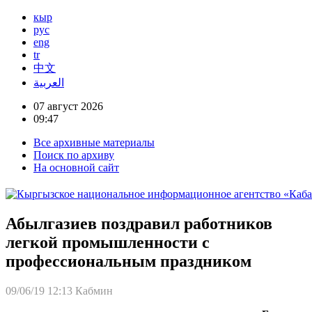
кыр
рус
eng
tr
中文
العربية
07 август 2026
09:47
Все архивные материалы
Поиск по архиву
На основной сайт
Абылгазиев поздравил работников
легкой промышленности с
профессиональным праздником
09/06/19 12:13
Кабмин