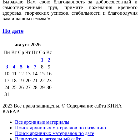
Выражаю Вам свою благодарность за добросовестный и
самоотверженный труд, примите пожелания крепкого
здоровья, творческих успехов, стабильности и благополучия
вам и вашим семьям!».
По дате
август 2026
Пн
Вт
Ср
Чт
Пт
Сб
Вс
1
2
3
4
5
6
7
8
9
10
11
12
13
14
15
16
17
18
19
20
21
22
23
24
25
26
27
28
29
30
31
2023 Все права защищены. © Содержание сайта КНИА
КАБАР.
Все архивные материалы
Поиск архивных материалов по названию
Поиск архивных материалов по дате
Вернуться на актуальный сайт